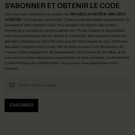
S'ABONNER ET OBTENIR LE CODE
Inscrivez-vous maintenant et profitez de
-15% DÈS 2 ACHETÉS & -25% DÈS 4
ACHETÉS
! *Un code par commande. Chaque code est valable une seule fois.
En
soumettant votre adresse e-mail, vous acceptez de recevoir des e-mails
marketing (y compris du contenu généré par l'IA) de Cupshe et reconnaissez
avoir pris connaissance de nos
Termes & Conditions
. Nous pouvons utiliser les
données collectées sur notre site ainsi que des technologies de suivi, telles que
des pixels intégrés à nos e-mails, afin de savoir si ceux-ci ont été ouverts, de
mesurer votre engagement, de personnaliser nos contenus et nos offres, et de
vous recommander des produits susceptibles de vous intéresser, conformément
à notre
Politique de confidentialité
. Vous pouvez vous désabonner à tout
moment.
S'ABONNER