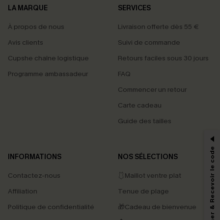
LA MARQUE
SERVICES
À propos de nous
Livraison offerte dès 55 €
Avis clients
Suivi de commande
Cupshe chaîne logistique
Retours faciles sous 30 jours
Programme ambassadeur
FAQ
Commencer un retour
Carte cadeau
PROFITEZ DE -15%
Guide des tailles
-15% dès 2 Achetés par E-mail
*Un code par commande, valable une seule fois.
S'abonner & Recevoir le code
INFORMATIONS
NOS SÉLECTIONS
Contactez-nous
🩱Maillot ventre plat
En soumettant votre adresse e-mail, vous acceptez de recevoir des e-mails
Affiliation
Tenue de plage
marketing (y compris du contenu généré par l'IA) de Cupshe et
reconnaissez avoir pris connaissance de nos
Termes & Conditions
. Nous
Politique de confidentialité
🎁Cadeau de bienvenue
pouvons utiliser les données collectées sur notre site ainsi que des
technologies de suivi, telles que des pixels intégrés à nos e-mails, afin de