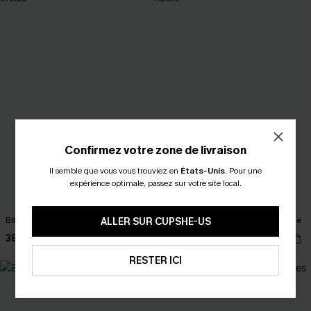
Confirmez votre zone de livraison
Il semble que vous vous trouviez en
États-Unis
.
Pour une
expérience optimale, passez sur votre site local.
Bikini bleu à col cœur et dos croisé
Bikini noir à col cœur et jambe haute
ALLER SUR CUPSHE-US
38,00 €
35,00 €
RESTER ICI