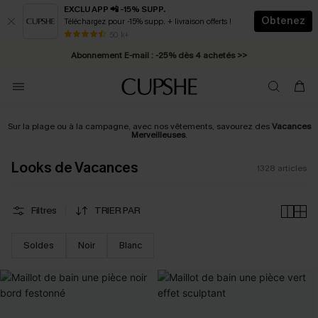
EXCLU APP 📲 -15% SUPP.
Obtenez
Téléchargez pour -15% supp. + livraison offerts !
Abonnement E-mail : -25% dès 4 achetés >>
50 k+
* Livraison éclair 2-3 jours ouvrés >>
Sur la plage ou à la campagne, avec nos vêtements, savourez des
Vacances
Merveilleuses
.
Looks de Vacances
1328
articles
Filtres
TRIER PAR
Soldes
Noir
Blanc