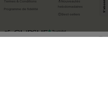
Termes & Conditions
🔝Nouveautés
savoir si ceux-ci ont été ouverts, de mesurer votre engagement, de
personnaliser nos contenus et nos offres, et de vous recommander des
hebdomadaires
Programme de fidélité
produits susceptibles de vous intéresser, conformément à notre
Politique de
confidentialité
. Vous pouvez vous désabonner à tout moment.
😍Best-sellers
S'ABONNER
4.4
TÉLÉCHARGEZ L’APP CUPSHE
SUIVEZ-NOUS
©2026 CUPSHE FRANCE