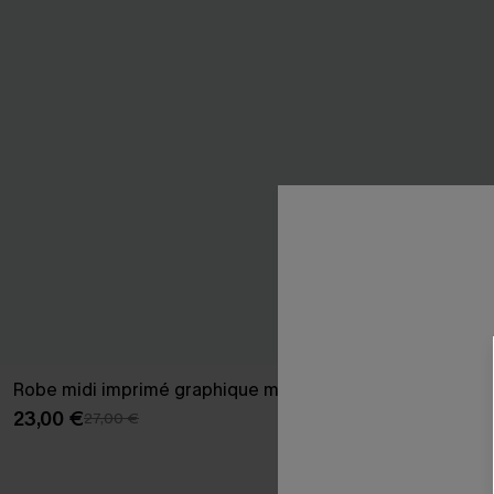
Robe midi imprimé graphique moderne
Robe longue r
23,00 €
34,00 €
27,00 €