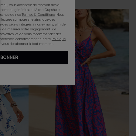
mail, vous acceptez de recevoir des e-
 contenu généré par l'IA) de Cupshe et
issance de nos
Termes & Conditions
. Nous
llectées sur notre site ainsi que des
e des pixels intégrés à nos e-mails, afin de
rts, de mesurer votre engagement, de
nos offres, et de vous recommander des
intéresser, conformément à notre
Politique
z vous désabonner à tout moment.
ABONNER