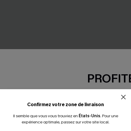
PROFITE
-15% dès 2 A
ouge col cranté
Robe longue florale multicolo
*Un code par command
Confirmez votre zone de livraison
carré buste smocké
Il semble que vous vous trouviez en
États-Unis
.
Pour une
41,00 €
expérience optimale, passez sur votre site local.
Taille haute