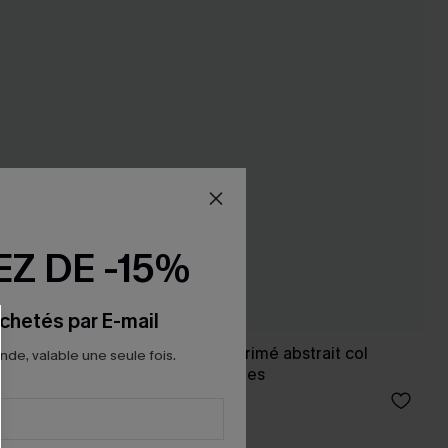
Z DE -15%
chetés par E-mail
re col
Robe courte à imprimé abstrait col
e, valable une seule fois.
cranté sans manches
27,00 €