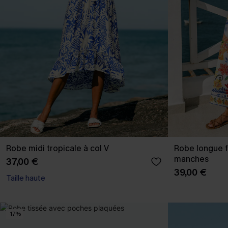
Robe midi tropicale à col V
Robe longue f
manches
37,00 €
39,00 €
Taille haute
-17%