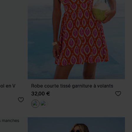
ol en V
Robe courte tissé garniture à volants
32,00 €