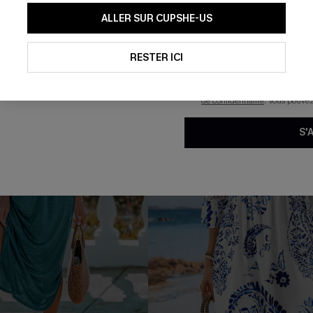
En soumettant votre adresse e-
ALLER SUR CUPSHE-US
mails marketing (y compris du
reconnaissez avoir pris conna
-15%
pouvons utiliser les données co
technologies de suivi, telles qu
RESTER ICI
savoir si ceux-ci ont été ouve
personnaliser nos contenus et 
produits susceptibles de vous 
de confidentialité
. Vous pouve
S'