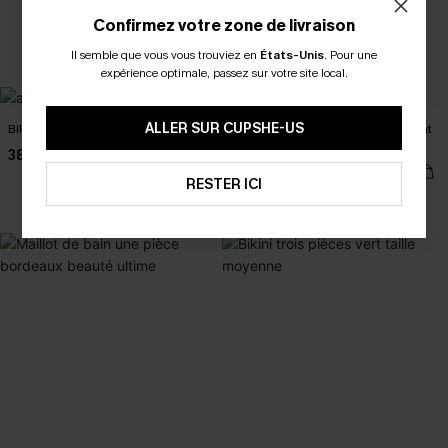
Confirmez votre zone de livraison
Il semble que vous vous trouviez en
États-Unis
.
Pour une
expérience optimale, passez sur votre site local.
ALLER SUR CUPSHE-US
Bikini col cœur et bas taille basse
Maillot de bain une pièce ventre plat
bas couverture modérée
38,00 €
39,00 €
RESTER ICI
Ventre plat