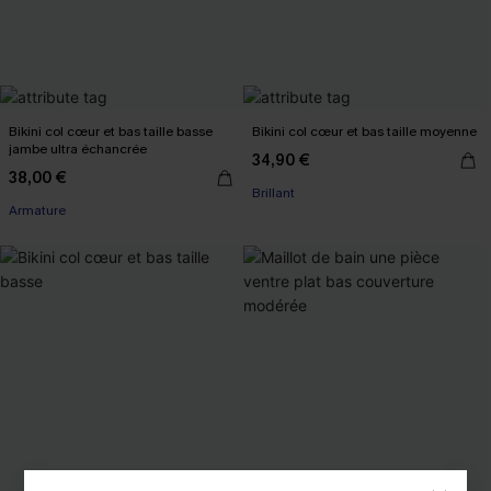
Bikini col cœur et bas taille basse
Bikini col cœur et bas taille moyenne
jambe ultra échancrée
34,90 €
38,00 €
Brillant
Armature