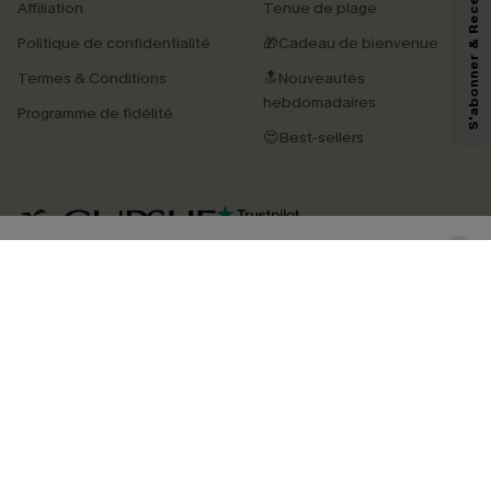
S'abonner & Recevoir le code
Affiliation
Tenue de plage
marketing (y compris du contenu généré par l'IA) de Cupshe et
reconnaissez avoir pris connaissance de nos
Termes & Conditions
. Nous
Politique de confidentialité
🎁Cadeau de bienvenue
pouvons utiliser les données collectées sur notre site ainsi que des
technologies de suivi, telles que des pixels intégrés à nos e-mails, afin de
Termes & Conditions
🔝Nouveautés
savoir si ceux-ci ont été ouverts, de mesurer votre engagement, de
personnaliser nos contenus et nos offres, et de vous recommander des
hebdomadaires
Programme de fidélité
produits susceptibles de vous intéresser, conformément à notre
Politique de
confidentialité
. Vous pouvez vous désabonner à tout moment.
😍Best-sellers
S'ABONNER
4.4
TÉLÉCHARGEZ L’APP CUPSHE
SUIVEZ-NOUS