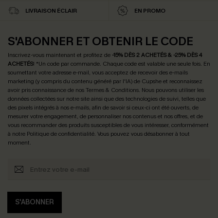
LIVRAISON ÉCLAIR
EN PROMO
S'ABONNER ET OBTENIR LE CODE
Inscrivez-vous maintenant et profitez de
-15% DÈS 2 ACHETÉS & -25% DÈS 4
ACHETÉS
! *Un code par commande. Chaque code est valable une seule fois.
En
soumettant votre adresse e-mail, vous acceptez de recevoir des e-mails
marketing (y compris du contenu généré par l'IA) de Cupshe et reconnaissez
avoir pris connaissance de nos
Termes & Conditions
. Nous pouvons utiliser les
données collectées sur notre site ainsi que des technologies de suivi, telles que
des pixels intégrés à nos e-mails, afin de savoir si ceux-ci ont été ouverts, de
mesurer votre engagement, de personnaliser nos contenus et nos offres, et de
vous recommander des produits susceptibles de vous intéresser, conformément
à notre
Politique de confidentialité
. Vous pouvez vous désabonner à tout
moment.
S'ABONNER