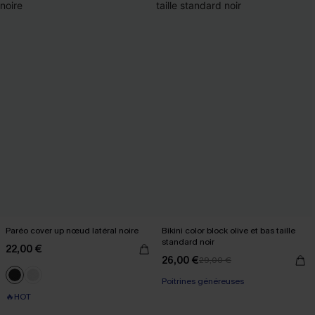
Paréo cover up nœud latéral noire
Bikini color block olive et bas taille
standard noir
22,00 €
26,00 €
29,00 €
Poitrines généreuses
🔥HOT