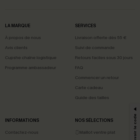
LA MARQUE
SERVICES
À propos de nous
Livraison offerte dès 55 €
Avis clients
Suivi de commande
Cupshe chaîne logistique
Retours faciles sous 30 jours
Programme ambassadeur
FAQ
Commencer un retour
Carte cadeau
PROFITEZ DE -15%
Guide des tailles
-15% dès 2 Achetés par E-mail
*Un code par commande, valable une seule fois.
INFORMATIONS
NOS SÉLECTIONS
Contactez-nous
🩱Maillot ventre plat
En soumettant votre adresse e-mail, vous acceptez de recevoir des e-mails