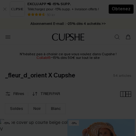
EXCLU APP 📲 -15% SUPP.
Obtenez
Téléchargez pour -15% supp. + livraison offerts !
Abonnement E-mail : -25% dès 4 achetés >>
50 k+
* Livraison éclair 2-3 jours ouvrés >>
N'hésitez pas à choisir ce que vous voulez dans Cupshe !
Collab15
-15% dès 50€ sur tout le site
_fleur_d_orient X Cupshe
54
articles
Filtres
TRIER PAR
Soldes
Noir
Blanc
-15%
-9%