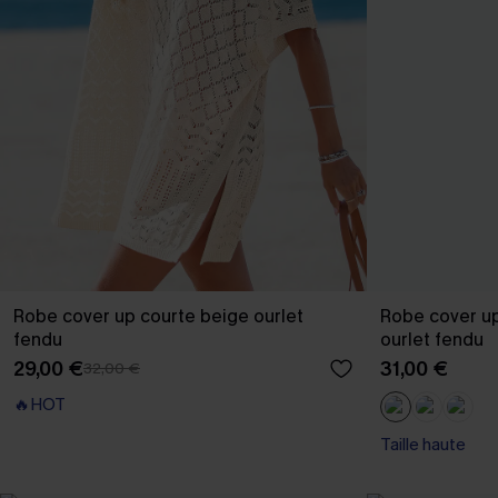
Robe cover up courte beige ourlet
Robe cover up
fendu
ourlet fendu
29,00 €
31,00 €
32,00 €
🔥HOT
Taille haute