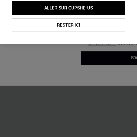
En soumettant votre adresse e-
ALLER SUR CUPSHE-US
mails marketing (y compris du
reconnaissez avoir pris conna
le à smocks abstraite bleu
Robe courte florale col licou
pouvons utiliser les données co
technologies de suivi, telles qu
RESTER ICI
24,00 €
savoir si ceux-ci ont été ouve
€
personnaliser nos contenus et 
produits susceptibles de vous 
de confidentialité
. Vous pouve
S'
-16%