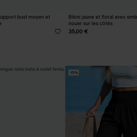
à support bust moyen et
Bikini jaune et floral avec em
e
nouer sur les côtés
35,00 €
-15%