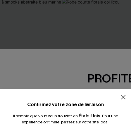
PROFITE
-15% dès 2 A
*Un code par command
Confirmez votre zone de livraison
Il semble que vous vous trouviez en
États-Unis
.
Pour une
expérience optimale, passez sur votre site local.