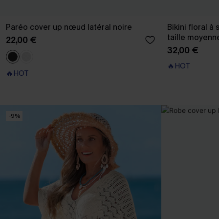
Paréo cover up nœud latéral noire
Bikini floral 
taille moyenn
22,00 €
32,00 €
🔥HOT
🔥HOT
-9%