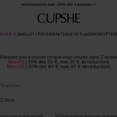
Abonnement E-mail : -25% dès 4 achetés >>
SON 2-3 J
MAILLOT 1 PIÈCE
BIKINI
TENUE DE PLAGE
ROBE
VÊTEM
'hésitez pas à choisir ce que vous voulez dans Cupshe
Merci15
(-15% dès 50 €, max 30 € de réduction)
Merci20
(-20% dès 80 €, max 45 € de réduction)
19
articles
Filtres