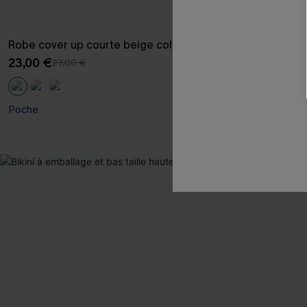
Robe cover up courte beige col V
Jupe avec tail
marine
23,00 €
27,00 €
25,00 €
29,00 
Poche
🔥HOT