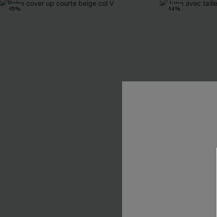
-15%
-14%