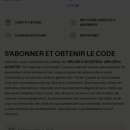
COTON
RETOURS GRATUITS
CARTE CATEAU
ABONNÉS
LIVRAISON ÉCLAIR
EN PROMO
S'ABONNER ET OBTENIR LE CODE
Inscrivez-vous maintenant et profitez de
-15% DÈS 2 ACHETÉS & -25% DÈS 4
ACHETÉS
! *Un code par commande. Chaque code est valable une seule fois.
En
soumettant votre adresse e-mail, vous acceptez de recevoir des e-mails
marketing (y compris du contenu généré par l'IA) de Cupshe et reconnaissez
avoir pris connaissance de nos
Termes & Conditions
. Nous pouvons utiliser les
données collectées sur notre site ainsi que des technologies de suivi, telles que
des pixels intégrés à nos e-mails, afin de savoir si ceux-ci ont été ouverts, de
mesurer votre engagement, de personnaliser nos contenus et nos offres, et de
vous recommander des produits susceptibles de vous intéresser, conformément
à notre
Politique de confidentialité
. Vous pouvez vous désabonner à tout
moment.