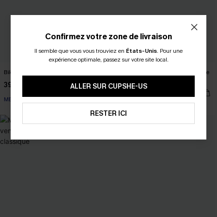
Confirmez votre zone de livraison
Il semble que vous vous trouviez en
États-Unis
.
Pour une
expérience optimale, passez sur votre site local.
Bikini trois pièces vert taille moyenne
Bikini vert bretelles licou et bas taille
basse
39,00 €
ALLER SUR CUPSHE-US
39,00 €
MESH
RESTER ICI