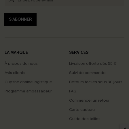
S'ABONNER
LA MARQUE
SERVICES
À propos de nous
Livraison offerte dès 55 €
Avis clients
Suivi de commande
Cupshe chaîne logistique
Retours faciles sous 30 jours
Programme ambassadeur
FAQ
Commencer un retour
Carte cadeau
PROFITEZ DE -15%
Guide des tailles
-15% dès 2 Achetés par E-mail