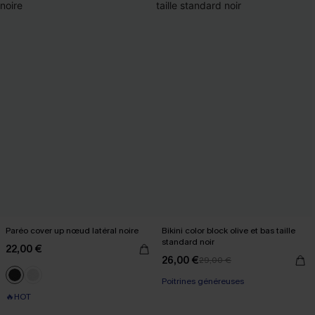
Paréo cover up nœud latéral noire
Bikini color block olive et bas taille
standard noir
22,00 €
26,00 €
29,00 €
Poitrines généreuses
🔥HOT