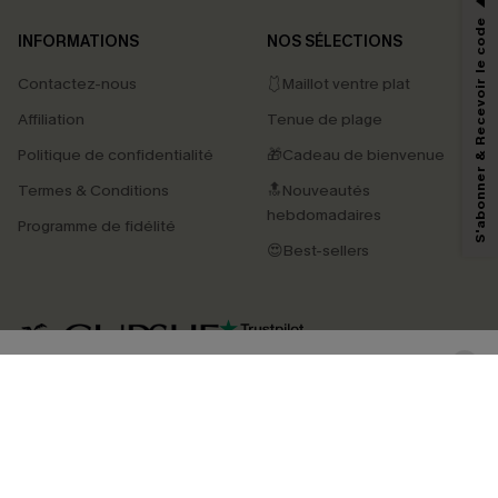
*Un code par commande, valable une seule fois.
S'abonner & Recevoir le code
INFORMATIONS
NOS SÉLECTIONS
Contactez-nous
🩱Maillot ventre plat
En soumettant votre adresse e-mail, vous acceptez de recevoir des e-mails
Affiliation
Tenue de plage
marketing (y compris du contenu généré par l'IA) de Cupshe et
reconnaissez avoir pris connaissance de nos
Termes & Conditions
. Nous
Politique de confidentialité
🎁Cadeau de bienvenue
pouvons utiliser les données collectées sur notre site ainsi que des
technologies de suivi, telles que des pixels intégrés à nos e-mails, afin de
Termes & Conditions
🔝Nouveautés
savoir si ceux-ci ont été ouverts, de mesurer votre engagement, de
personnaliser nos contenus et nos offres, et de vous recommander des
hebdomadaires
Programme de fidélité
produits susceptibles de vous intéresser, conformément à notre
Politique de
confidentialité
. Vous pouvez vous désabonner à tout moment.
😍Best-sellers
S'ABONNER
4.4
TÉLÉCHARGEZ L’APP CUPSHE