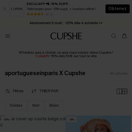
EXCLU APP 📲 -15% SUPP.
Obtenez
Téléchargez pour -15% supp. + livraison offerts !
Abonnement E-mail : -25% dès 4 achetés >>
50 k+
* Livraison éclair 2-3 jours ouvrés >>
N'hésitez pas à choisir ce que vous voulez dans Cupshe !
Collab15
-15% dès 50€ sur tout le site
aportugueseinparis X Cupshe
40
articles
Filtres
TRIER PAR
Soldes
Noir
Blanc
-15%
-9%