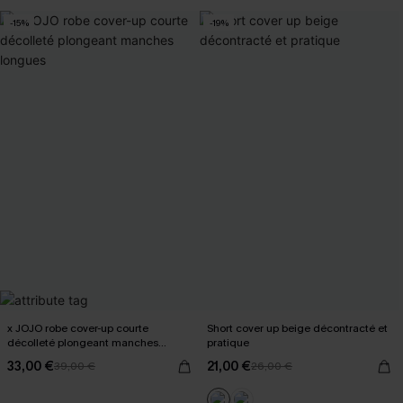
-15%
-19%
x JOJO robe cover-up courte
Short cover up beige décontracté et
décolleté plongeant manches
pratique
longues
33,00 €
21,00 €
39,00 €
26,00 €