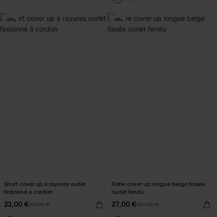
-15%
-10%
Short cover up à rayures ourlet
Robe cover up longue beige tissée
festonné à cordon
ourlet fendu
23,00 €
27,00 €
27,00 €
30,00 €