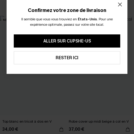
🔥HOT
Confirmez votre zone de livraison
Il semble que vous vous trouviez en
États-Unis
.
Pour une
NEW
NEW
expérience optimale, passez sur votre site local.
ALLER SUR CUPSHE-US
RESTER ICI
Top blanc en tricot à dos en V
Robe cover up midi beige à col en V
34,00 €
37,00 €