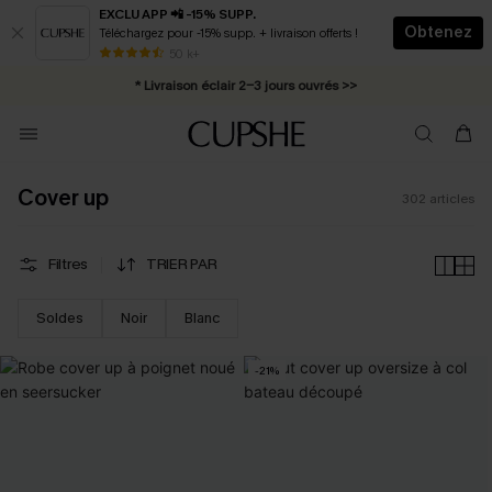
EXCLU APP 📲 -15% SUPP.
Obtenez
Téléchargez pour -15% supp. + livraison offerts !
Abonnement E-mail : -25% dès 4 achetés >>
50 k+
* Livraison éclair 2-3 jours ouvrés >>
Cover up
302
articles
Filtres
TRIER PAR
Soldes
Noir
Blanc
-21%