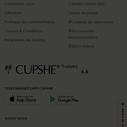
Contactez-nous
🩱Maillot ventre plat
Affiliation
Tenue de plage
Politique de confidentialité
🎁Cadeau de bienvenue
Termes & Conditions
🔝Nouveautés
hebdomadaires
Programme de fidélité
😍Best-sellers
4.4
PROFITEZ DE -15%
TÉLÉCHARGEZ L’APP CUPSHE
-15% dès 2 Achetés par E-mail
*Un code par commande, valable une seule fois.
SUIVEZ-NOUS