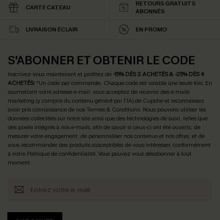
RETOURS GRATUITS
CARTE CATEAU
ABONNÉS
LIVRAISON ÉCLAIR
EN PROMO
S'ABONNER ET OBTENIR LE CODE
Inscrivez-vous maintenant et profitez de
-15% DÈS 2 ACHETÉS & -25% DÈS 4
ACHETÉS
! *Un code par commande. Chaque code est valable une seule fois.
En
soumettant votre adresse e-mail, vous acceptez de recevoir des e-mails
marketing (y compris du contenu généré par l'IA) de Cupshe et reconnaissez
avoir pris connaissance de nos
Termes & Conditions
. Nous pouvons utiliser les
données collectées sur notre site ainsi que des technologies de suivi, telles que
des pixels intégrés à nos e-mails, afin de savoir si ceux-ci ont été ouverts, de
mesurer votre engagement, de personnaliser nos contenus et nos offres, et de
vous recommander des produits susceptibles de vous intéresser, conformément
à notre
Politique de confidentialité
. Vous pouvez vous désabonner à tout
moment.