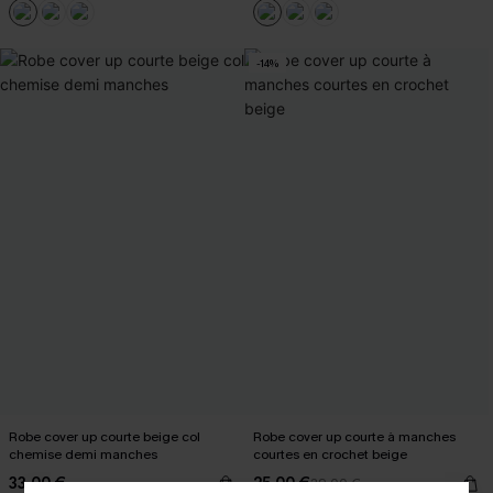
-14%
Robe cover up courte beige col
Robe cover up courte à manches
chemise demi manches
courtes en crochet beige
33,00 €
25,00 €
29,00 €