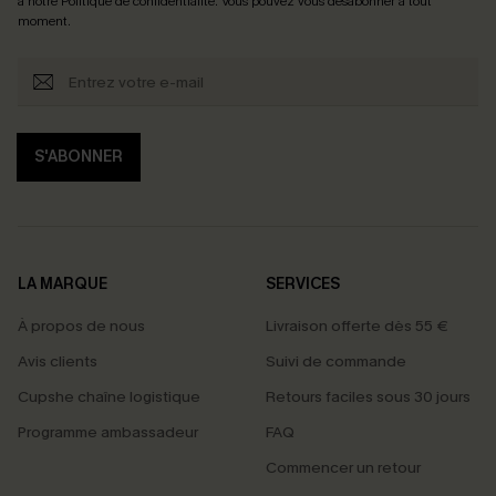
à notre
Politique de confidentialité
. Vous pouvez vous désabonner à tout
moment.
S'ABONNER
LA MARQUE
SERVICES
À propos de nous
Livraison offerte dès 55 €
Avis clients
Suivi de commande
Cupshe chaîne logistique
Retours faciles sous 30 jours
Programme ambassadeur
FAQ
Commencer un retour