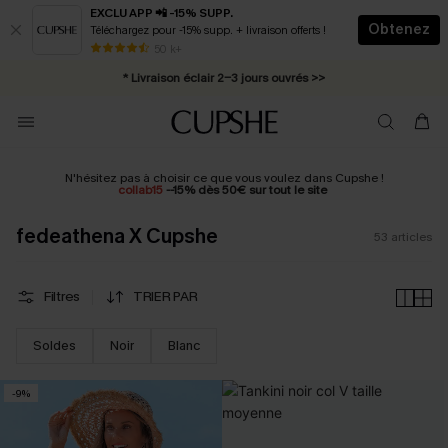
EXCLU APP 📲 -15% SUPP.
Obtenez
Téléchargez pour -15% supp. + livraison offerts !
Abonnement E-mail : -25% dès 4 achetés >>
50 k+
* Livraison éclair 2-3 jours ouvrés >>
N'hésitez pas à choisir ce que vous voulez dans Cupshe !
collab15
--15% dès 50€ sur tout le site
fedeathena X Cupshe
53
articles
Filtres
TRIER PAR
Soldes
Noir
Blanc
-9%