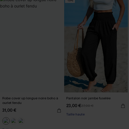
-15%
Robe cover up longue noire boho à
Pantalon noir jambe fuselée
ourlet fendu
23,00 €
27,00 €
31,00 €
Taille haute