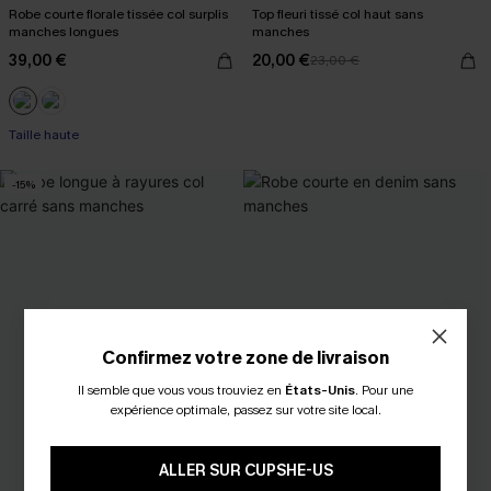
Robe courte florale tissée col surplis
Top fleuri tissé col haut sans
manches longues
manches
39,00 €
20,00 €
23,00 €
Taille haute
-15%
Confirmez votre zone de livraison
Il semble que vous vous trouviez en
États-Unis
.
Pour une
expérience optimale, passez sur votre site local.
ALLER SUR CUPSHE-US