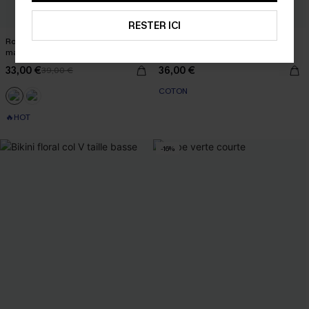
RESTER ICI
Robe longue à rayures col carré sans
Robe courte en denim sans
manches
manches
33,00 €
36,00 €
39,00 €
COTON
🔥HOT
-16%