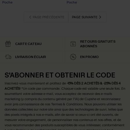
Poche
Poche
PAGE PRÉCÉDENTE
PAGE SUIVANTE
RETOURS GRATUITS
CARTE CATEAU
ABONNÉS
LIVRAISON ÉCLAIR
EN PROMO
S'ABONNER ET OBTENIR LE CODE
Inscrivez-vous maintenant et profitez de
-15% DÈS 2 ACHETÉS & -25% DÈS 4
ACHETÉS
! *Un code par commande. Chaque code est valable une seule fois.
En
soumettant votre adresse e-mail, vous acceptez de recevoir des e-mails
marketing (y compris du contenu généré par l'IA) de Cupshe et reconnaissez
avoir pris connaissance de nos
Termes & Conditions
. Nous pouvons utiliser les
données collectées sur notre site ainsi que des technologies de suivi, telles que
des pixels intégrés à nos e-mails, afin de savoir si ceux-ci ont été ouverts, de
mesurer votre engagement, de personnaliser nos contenus et nos offres, et de
vous recommander des produits susceptibles de vous intéresser, conformément