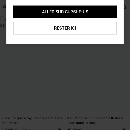
20,00 €
29,00 €
23,00 €
ALLER SUR CUPSHE-US
-15%
RESTER ICI
Robe longue à rayures col carré sans
Maillot de bain une pièce à fleurs à
manches
lacer dans le dos