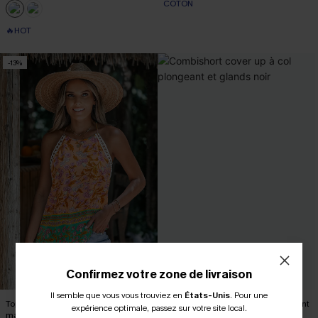
COTON
🔥HOT
-13%
Confirmez votre zone de livraison
Il semble que vous vous trouviez en
États-Unis
.
Pour une
Top fleuri tissé col haut sans
Combishort cover up à col plongeant
expérience optimale, passez sur votre site local.
manches
et glands noir