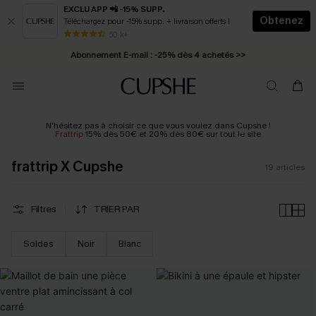
EXCLU APP 📲 -15% SUPP.
Obtenez
Téléchargez pour -15% supp. + livraison offerts !
* Livraison éclair 2-3 jours ouvrés >>
50 k+
Abonnement E-mail : -25% dès 4 achetés >>
N'hésitez pas à choisir ce que vous voulez dans Cupshe !
Frattrip
15% dès 50€ et 20% dès 80€ sur tout le site
frattrip X Cupshe
19
articles
Filtres
TRIER PAR
Soldes
Noir
Blanc