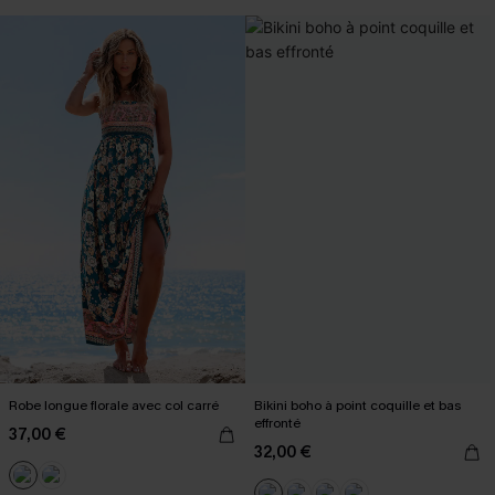
Robe longue florale avec col carré
Bikini boho à point coquille et bas
effronté
37,00 €
32,00 €