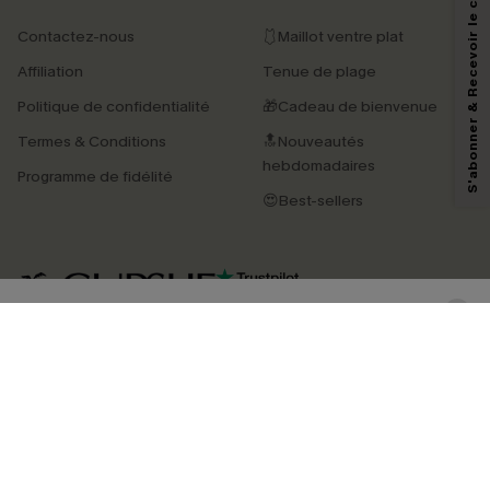
S'abonner & Recevoir le code
Contactez-nous
🩱Maillot ventre plat
En soumettant votre adresse e-mail, vous acceptez de recevoir des e-mails
Affiliation
Tenue de plage
marketing (y compris du contenu généré par l'IA) de Cupshe et
reconnaissez avoir pris connaissance de nos
Termes & Conditions
. Nous
Politique de confidentialité
🎁Cadeau de bienvenue
pouvons utiliser les données collectées sur notre site ainsi que des
technologies de suivi, telles que des pixels intégrés à nos e-mails, afin de
Termes & Conditions
🔝Nouveautés
savoir si ceux-ci ont été ouverts, de mesurer votre engagement, de
personnaliser nos contenus et nos offres, et de vous recommander des
hebdomadaires
Programme de fidélité
produits susceptibles de vous intéresser, conformément à notre
Politique de
confidentialité
. Vous pouvez vous désabonner à tout moment.
😍Best-sellers
S'ABONNER
4.4
TÉLÉCHARGEZ L’APP CUPSHE
SUIVEZ-NOUS