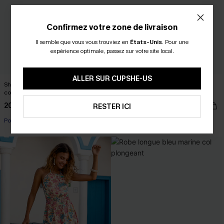
Confirmez votre zone de livraison
Il semble que vous vous trouviez en
États-Unis
.
Pour une
expérience optimale, passez sur votre site local.
ALLER SUR CUPSHE-US
Short rayé à taille élastiquée et
Short blanc au style romantique et
coupe large décontractée
léger
20,00 €
21,00 €
24,00 €
26,00 €
RESTER ICI
Poche