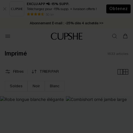
EXCLU APP 📲 -15% SUPP.
Obtenez
Téléchargez pour -15% supp. + livraison offerts !
Abonnement E-mail : -25% dès 4 achetés >>
50 k+
* Livraison éclair 2-3 jours ouvrés >>
Imprimé
1633
articles
Filtres
TRIER PAR
Soldes
Noir
Blanc