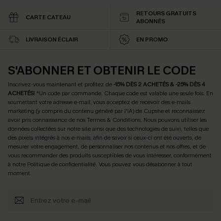
RETOURS GRATUITS
CARTE CATEAU
ABONNÉS
LIVRAISON ÉCLAIR
EN PROMO
S'ABONNER ET OBTENIR LE CODE
Inscrivez-vous maintenant et profitez de
-15% DÈS 2 ACHETÉS & -25% DÈS 4
ACHETÉS
! *Un code par commande. Chaque code est valable une seule fois.
En
soumettant votre adresse e-mail, vous acceptez de recevoir des e-mails
marketing (y compris du contenu généré par l'IA) de Cupshe et reconnaissez
avoir pris connaissance de nos
Termes & Conditions
. Nous pouvons utiliser les
données collectées sur notre site ainsi que des technologies de suivi, telles que
des pixels intégrés à nos e-mails, afin de savoir si ceux-ci ont été ouverts, de
mesurer votre engagement, de personnaliser nos contenus et nos offres, et de
vous recommander des produits susceptibles de vous intéresser, conformément
à notre
Politique de confidentialité
. Vous pouvez vous désabonner à tout
moment.