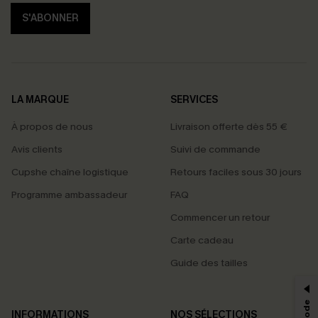
S'ABONNER
LA MARQUE
SERVICES
À propos de nous
Livraison offerte dès 55 €
Avis clients
Suivi de commande
Cupshe chaîne logistique
Retours faciles sous 30 jours
Programme ambassadeur
FAQ
Commencer un retour
Carte cadeau
PROFITEZ DE -15%
Guide des tailles
-15% dès 2 Achetés par E-mail
*Un code par commande, valable une seule fois.
INFORMATIONS
NOS SÉLECTIONS