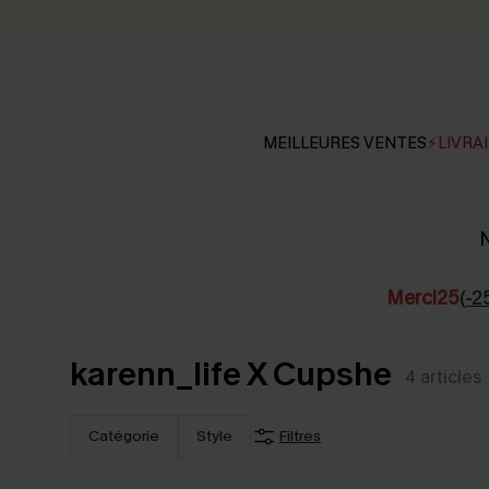
MEILLEURES VENTES
⚡LIVRAI
N
Merci25
(-2
karenn_life X Cupshe
4
articles
Catégorie
Style
Filtres