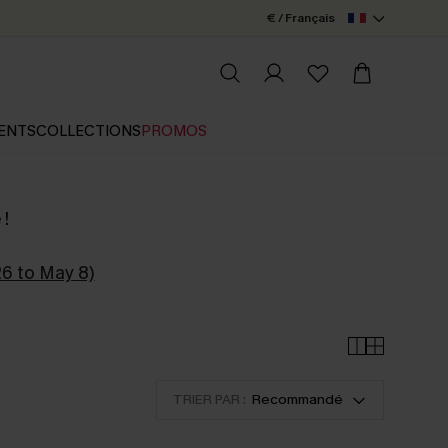
€ / Français
ENTS
COLLECTIONS
PROMOS
 !
26 to May 8)
TRIER PAR :
Recommandé