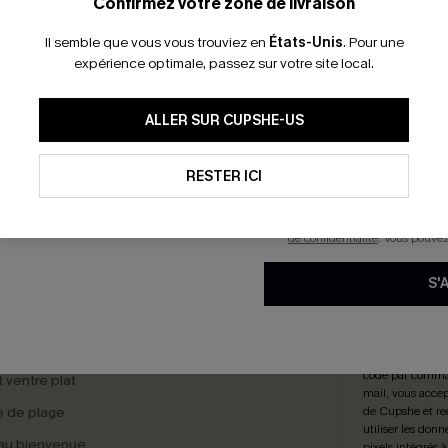
*Un code par command
Confirmez votre zone de livraison
Il semble que vous vous trouviez en
États-Unis
.
Pour une
expérience optimale, passez sur votre site local.
opicale tissée col carré
Robe verte courte
26,00 €
31,00 €
En soumettant votre adresse e-
ALLER SUR CUPSHE-US
mails marketing (y compris du
reconnaissez avoir pris conna
pouvons utiliser les données co
technologies de suivi, telles qu
RESTER ICI
savoir si ceux-ci ont été ouve
personnaliser nos contenus et 
produits susceptibles de vous 
TOURS GRATUITS ABONNÉS
LIVRAISON ÉCL
de confidentialité
. Vous pouve
S'
SÉLECTIONS
S'AB
 cadeau
Inscrivez-vous 
code par comman
t ventre plat
mail, vous accep
 de plage
de Cupshe et re
utiliser les donn
au bienvenue
pixels intégrés à