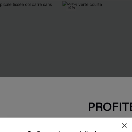
-16%
PROFITE
-15% dès 2 A