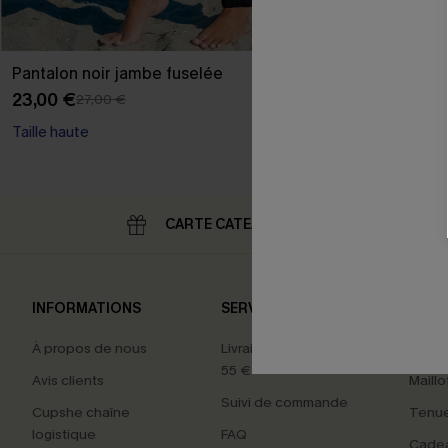
Pantalon noir jambe fuselée
Robe courte tr
sans manches
23,00 €
27,00 €
28,00 €
Taille haute
Taille haute
CARTE CATEAU
RE
INFORMATIONS
SERVICES
NOS 
À propos de nous
Livraison offerte dès
Carte
55 €
Avis clients
Maillo
Suivi de commande
Cupshe chaîne
Tenue
logistique
FAQ
Cade