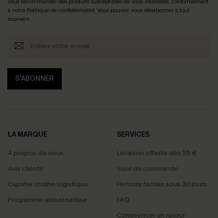
vous recommander des produits susceptibles de vous intéresser, conformément
à notre
Politique de confidentialité
. Vous pouvez vous désabonner à tout
moment.
S'ABONNER
LA MARQUE
SERVICES
À propos de nous
Livraison offerte dès 55 €
Avis clients
Suivi de commande
Cupshe chaîne logistique
Retours faciles sous 30 jours
Programme ambassadeur
FAQ
Commencer un retour