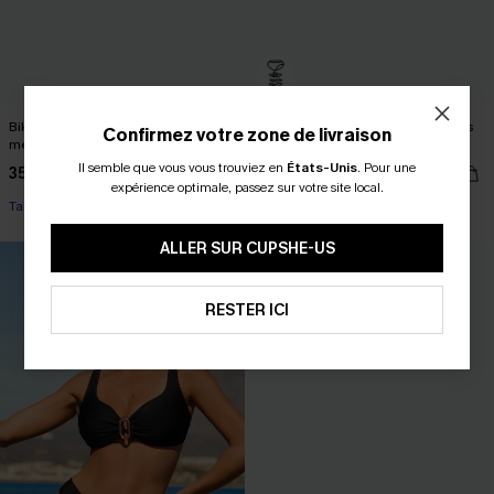
Bikini bleu intense esprit bord de
Maillot une pièce adapté aux règles
Confirmez votre zone de livraison
mer
coupe épurée
Il semble que vous vous trouviez en
États-Unis
.
Pour une
35,00 €
38,00 €
expérience optimale, passez sur votre site local.
Taille haute
Menstruelle
ALLER SUR CUPSHE-US
RESTER ICI