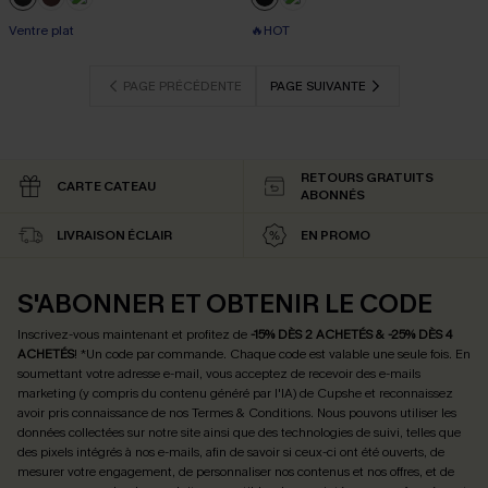
Ventre plat
🔥HOT
PAGE PRÉCÉDENTE
PAGE SUIVANTE
RETOURS GRATUITS
CARTE CATEAU
ABONNÉS
LIVRAISON ÉCLAIR
EN PROMO
S'ABONNER ET OBTENIR LE CODE
Inscrivez-vous maintenant et profitez de
-15% DÈS 2 ACHETÉS & -25% DÈS 4
ACHETÉS
! *Un code par commande. Chaque code est valable une seule fois.
En
soumettant votre adresse e-mail, vous acceptez de recevoir des e-mails
marketing (y compris du contenu généré par l'IA) de Cupshe et reconnaissez
avoir pris connaissance de nos
Termes & Conditions
. Nous pouvons utiliser les
données collectées sur notre site ainsi que des technologies de suivi, telles que
des pixels intégrés à nos e-mails, afin de savoir si ceux-ci ont été ouverts, de
mesurer votre engagement, de personnaliser nos contenus et nos offres, et de