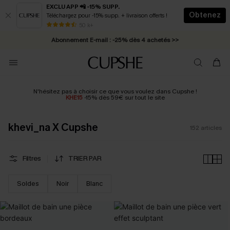
EXCLU APP 📲 -15% SUPP.
Obtenez
Téléchargez pour -15% supp. + livraison offerts !
Abonnement E-mail : -25% dès 4 achetés >>
50 k+
* Livraison éclair 2-3 jours ouvrés >>
N'hésitez pas à choisir ce que vous voulez dans Cupshe !
KHE15
-15% dès 59€ sur tout le site
khevi_na X Cupshe
152
articles
Filtres
TRIER PAR
Soldes
Noir
Blanc