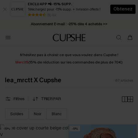
EXCLU APP 📲 -15% SUPP.
Obtenez
Téléchargez pour -15% supp. + livraison offerts !
Abonnement E-mail : -25% dès 4 achetés >>
50 k+
* Livraison éclair 2-3 jours ouvrés >>
N'hésitez pas à choisir ce que vous voulez dans Cupshe !
Merci15
(15% de réduction sur les commandes de plus de 70€)
lea_mrctt X Cupshe
87
articles
Filtres
TRIER PAR
Soldes
Noir
Blanc
-15%
-9%