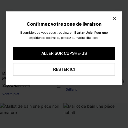
Confirmez votre zone de livraison
Il semble que vous vous trouviez en
États-Unis
.
Pour une
expérience optimale, passez sur votre site local.
ALLER SUR CUPSHE-US
RESTER ICI
Maillot de bain une pièce noir bas
Bikini noir col V bas taille basse
jambe standard ventre plat
26,00 €
29,00 €
23,00 €
29,00 €
Brillant
Ventre plat