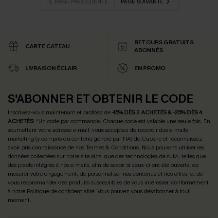
PAGE PRÉCÉDENTE
PAGE SUIVANTE
RETOURS GRATUITS
CARTE CATEAU
ABONNÉS
LIVRAISON ÉCLAIR
EN PROMO
S'ABONNER ET OBTENIR LE CODE
Inscrivez-vous maintenant et profitez de
-15% DÈS 2 ACHETÉS & -25% DÈS 4
ACHETÉS
! *Un code par commande. Chaque code est valable une seule fois.
En
soumettant votre adresse e-mail, vous acceptez de recevoir des e-mails
marketing (y compris du contenu généré par l'IA) de Cupshe et reconnaissez
avoir pris connaissance de nos
Termes & Conditions
. Nous pouvons utiliser les
données collectées sur notre site ainsi que des technologies de suivi, telles que
des pixels intégrés à nos e-mails, afin de savoir si ceux-ci ont été ouverts, de
mesurer votre engagement, de personnaliser nos contenus et nos offres, et de
vous recommander des produits susceptibles de vous intéresser, conformément
à notre
Politique de confidentialité
. Vous pouvez vous désabonner à tout
moment.