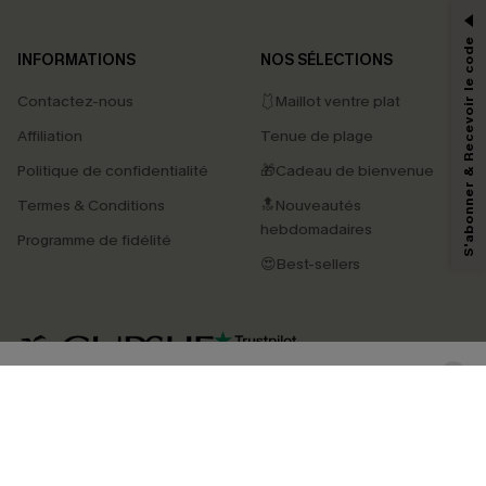
-15% dès 2 Achetés par E-mail
*Un code par commande, valable une seule fois.
S'abonner & Recevoir le code
INFORMATIONS
NOS SÉLECTIONS
Contactez-nous
🩱Maillot ventre plat
En soumettant votre adresse e-mail, vous acceptez de recevoir des e-mails
Affiliation
Tenue de plage
marketing (y compris du contenu généré par l'IA) de Cupshe et
reconnaissez avoir pris connaissance de nos
Termes & Conditions
. Nous
Politique de confidentialité
🎁Cadeau de bienvenue
pouvons utiliser les données collectées sur notre site ainsi que des
technologies de suivi, telles que des pixels intégrés à nos e-mails, afin de
Termes & Conditions
🔝Nouveautés
savoir si ceux-ci ont été ouverts, de mesurer votre engagement, de
personnaliser nos contenus et nos offres, et de vous recommander des
hebdomadaires
Programme de fidélité
produits susceptibles de vous intéresser, conformément à notre
Politique de
confidentialité
. Vous pouvez vous désabonner à tout moment.
😍Best-sellers
S'ABONNER
4.4
TÉLÉCHARGEZ L’APP CUPSHE