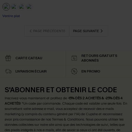
Ventre plat
PAGE PRÉCÉDENTE
PAGE SUIVANTE
RETOURS GRATUITS
CARTE CATEAU
ABONNÉS
LIVRAISON ÉCLAIR
EN PROMO
S'ABONNER ET OBTENIR LE CODE
Inscrivez-vous maintenant et profitez de
-15% DÈS 2 ACHETÉS & -25% DÈS 4
ACHETÉS
! *Un code par commande. Chaque code est valable une seule fois.
En
soumettant votre adresse e-mail, vous acceptez de recevoir des e-mails
marketing (y compris du contenu généré par l'IA) de Cupshe et reconnaissez
avoir pris connaissance de nos
Termes & Conditions
. Nous pouvons utiliser les
données collectées sur notre site ainsi que des technologies de suivi, telles que
des pixels intégrés à nos e-mails, afin de savoir si ceux-ci ont été ouverts, de