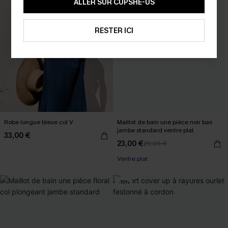
ALLER SUR CUPSHE-US
RESTER ICI
Robe longue bleue col V
Maillot de bain une pièce noir bas
jambe standard ventre plat
33,00 €
23,00 €
29,00 €
Ventre plat
-15%