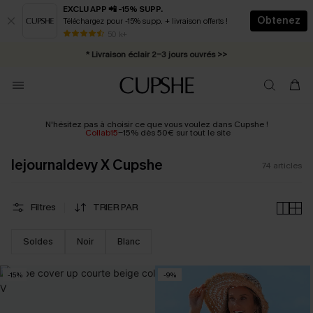
EXCLU APP 📲 -15% SUPP.
Obtenez
Téléchargez pour -15% supp. + livraison offerts !
Abonnement E-mail : -25% dès 4 achetés >>
50 k+
* Livraison éclair 2-3 jours ouvrés >>
N'hésitez pas à choisir ce que vous voulez dans Cupshe !
Collab15
-15% dès 50€ sur tout le site
lejournaldevy X Cupshe
74
articles
Filtres
TRIER PAR
Soldes
Noir
Blanc
-15%
-9%