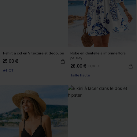
T-shirt à col en V texturé et découpé
Robe en dentelle à imprimé floral
paisley
25,00 €
28,00 €
33,00 €
🔥HOT
Taille haute