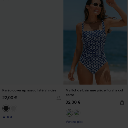
Paréo cover up nœud latéral noire
Maillot de bain une pièce floral à col
carré
22,00 €
32,00 €
🔥HOT
Ventre plat