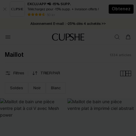
EXCLU APP 📲 -15% SUPP.
Obtenez
Téléchargez pour -15% supp. + livraison offerts !
Abonnement E-mail : -25% dès 4 achetés >>
50 k+
* Livraison éclair 2-3 jours ouvrés >>
Maillot
1334
articles
Filtres
TRIER PAR
Soldes
Noir
Blanc