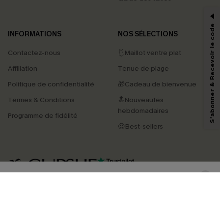
-15% dès 2 Achetés par E-mail
*Un code par commande, valable une seule fois.
S'abonner & Recevoir le code
INFORMATIONS
NOS SÉLECTIONS
Contactez-nous
🩱Maillot ventre plat
En soumettant votre adresse e-mail, vous acceptez de recevoir des e-mails
Affiliation
Tenue de plage
marketing (y compris du contenu généré par l'IA) de Cupshe et
reconnaissez avoir pris connaissance de nos
Termes & Conditions
. Nous
Politique de confidentialité
🎁Cadeau de bienvenue
pouvons utiliser les données collectées sur notre site ainsi que des
technologies de suivi, telles que des pixels intégrés à nos e-mails, afin de
Termes & Conditions
🔝Nouveautés
savoir si ceux-ci ont été ouverts, de mesurer votre engagement, de
personnaliser nos contenus et nos offres, et de vous recommander des
hebdomadaires
Programme de fidélité
produits susceptibles de vous intéresser, conformément à notre
Politique de
confidentialité
. Vous pouvez vous désabonner à tout moment.
😍Best-sellers
S'ABONNER
4.4
TÉLÉCHARGEZ L’APP CUPSHE