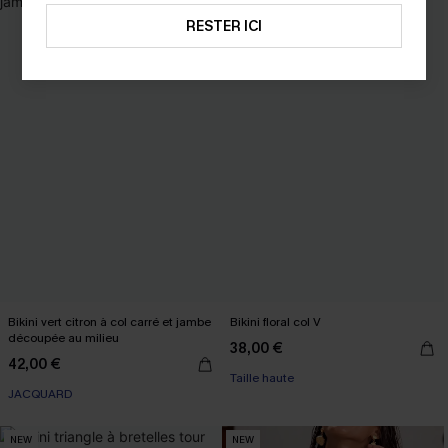
RESTER ICI
Bikini vert citron à col carré et jambe
Bikini floral col V
découpée au milieu
38,00 €
42,00 €
Taille haute
JACQUARD
NEW
NEW