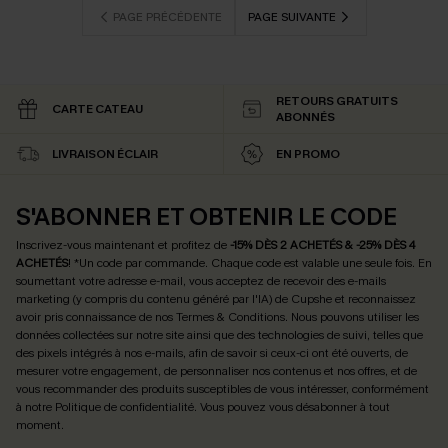
PAGE PRÉCÉDENTE
PAGE SUIVANTE
RETOURS GRATUITS
CARTE CATEAU
ABONNÉS
LIVRAISON ÉCLAIR
EN PROMO
S'ABONNER ET OBTENIR LE CODE
Inscrivez-vous maintenant et profitez de
-15% DÈS 2 ACHETÉS & -25% DÈS 4
ACHETÉS
! *Un code par commande. Chaque code est valable une seule fois.
En
soumettant votre adresse e-mail, vous acceptez de recevoir des e-mails
marketing (y compris du contenu généré par l'IA) de Cupshe et reconnaissez
avoir pris connaissance de nos
Termes & Conditions
. Nous pouvons utiliser les
données collectées sur notre site ainsi que des technologies de suivi, telles que
des pixels intégrés à nos e-mails, afin de savoir si ceux-ci ont été ouverts, de
mesurer votre engagement, de personnaliser nos contenus et nos offres, et de
vous recommander des produits susceptibles de vous intéresser, conformément
à notre
Politique de confidentialité
. Vous pouvez vous désabonner à tout
moment.