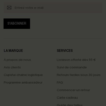
S'ABONNER
LA MARQUE
SERVICES
À propos de nous
Livraison offerte dès 55 €
Avis clients
Suivi de commande
Cupshe chaîne logistique
Retours faciles sous 30 jours
Programme ambassadeur
FAQ
Commencer un retour
Carte cadeau
PROFITEZ DE -15%
Guide des tailles