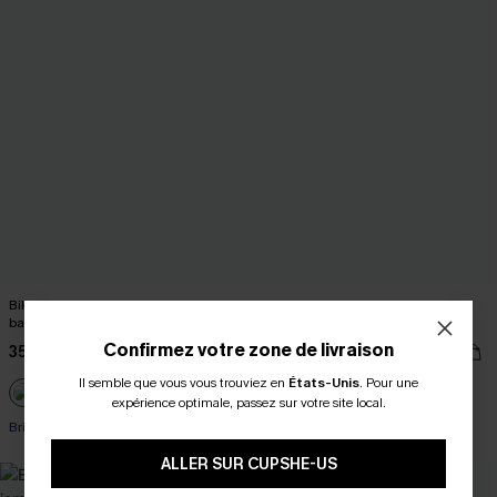
Bikini violet bretelles amovibles et
Maillot de bain une pièce fleuri à
bas taille standard
découpe goutte d'eau
Confirmez votre zone de livraison
35,00 €
42,00 €
39,00 €
Il semble que vous vous trouviez en
États-Unis
.
Pour une
expérience optimale, passez sur votre site local.
Brillant
ALLER SUR CUPSHE-US