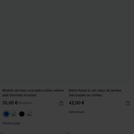
Maillot de bain une pièce bleu ventre
Bikini floral à col cœur et jambe
plat bonnets moulés
découpée au milieu
35,00 €
42,00 €
39,00 €
Armature
Ventre plat