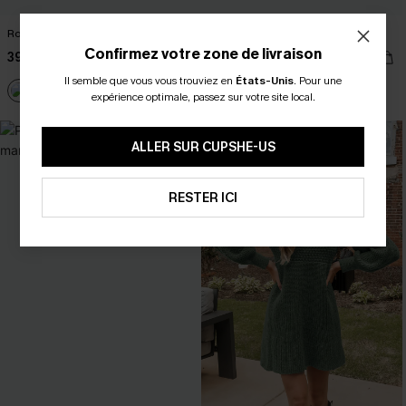
Robe pull courte col V
Blazer gris manches longues
Confirmez votre zone de livraison
39,00 €
46,00 €
Il semble que vous vous trouviez en
États-Unis
.
Pour une
Poche
expérience optimale, passez sur votre site local.
ALLER SUR CUPSHE-US
RESTER ICI