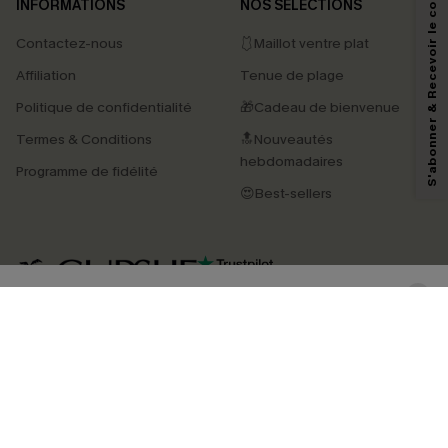
S'abonner & Recevoir le code
INFORMATIONS
NOS SÉLECTIONS
Contactez-nous
🩱Maillot ventre plat
En soumettant votre adresse e-mail, vous acceptez de recevoir des e-mails
Affiliation
Tenue de plage
marketing (y compris du contenu généré par l'IA) de Cupshe et
reconnaissez avoir pris connaissance de nos
Termes & Conditions
. Nous
Politique de confidentialité
🎁Cadeau de bienvenue
pouvons utiliser les données collectées sur notre site ainsi que des
technologies de suivi, telles que des pixels intégrés à nos e-mails, afin de
Termes & Conditions
🔝Nouveautés
savoir si ceux-ci ont été ouverts, de mesurer votre engagement, de
personnaliser nos contenus et nos offres, et de vous recommander des
hebdomadaires
Programme de fidélité
produits susceptibles de vous intéresser, conformément à notre
Politique de
confidentialité
. Vous pouvez vous désabonner à tout moment.
😍Best-sellers
S'ABONNER
4.4
TÉLÉCHARGEZ L’APP CUPSHE