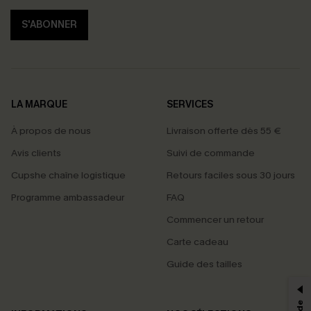
S'ABONNER
LA MARQUE
SERVICES
À propos de nous
Livraison offerte dès 55 €
Avis clients
Suivi de commande
Cupshe chaîne logistique
Retours faciles sous 30 jours
Programme ambassadeur
FAQ
Commencer un retour
Carte cadeau
PROFITEZ DE -15%
Guide des tailles
-15% dès 2 Achetés par E-mail
*Un code par commande, valable une seule fois.