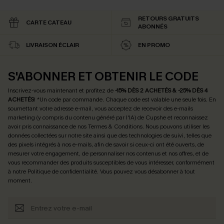
RETOURS GRATUITS
CARTE CATEAU
ABONNÉS
LIVRAISON ÉCLAIR
EN PROMO
S'ABONNER ET OBTENIR LE CODE
Inscrivez-vous maintenant et profitez de
-15% DÈS 2 ACHETÉS & -25% DÈS 4
ACHETÉS
! *Un code par commande. Chaque code est valable une seule fois.
En
soumettant votre adresse e-mail, vous acceptez de recevoir des e-mails
marketing (y compris du contenu généré par l'IA) de Cupshe et reconnaissez
avoir pris connaissance de nos
Termes & Conditions
. Nous pouvons utiliser les
données collectées sur notre site ainsi que des technologies de suivi, telles que
des pixels intégrés à nos e-mails, afin de savoir si ceux-ci ont été ouverts, de
mesurer votre engagement, de personnaliser nos contenus et nos offres, et de
vous recommander des produits susceptibles de vous intéresser, conformément
à notre
Politique de confidentialité
. Vous pouvez vous désabonner à tout
moment.