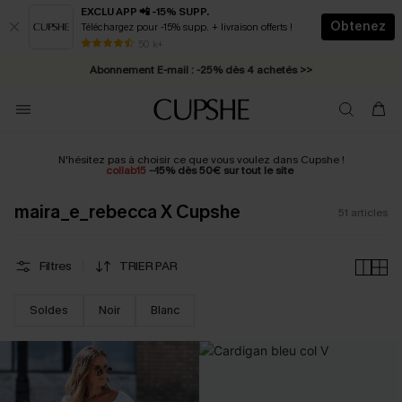
EXCLU APP 📲 -15% SUPP.
Obtenez
Téléchargez pour -15% supp. + livraison offerts !
Abonnement E-mail : -25% dès 4 achetés >>
50 k+
* Livraison éclair 2-3 jours ouvrés >>
N'hésitez pas à choisir ce que vous voulez dans Cupshe !
collab15
--15% dès 50€ sur tout le site
maira_e_rebecca X Cupshe
51
articles
Filtres
TRIER PAR
Soldes
Noir
Blanc