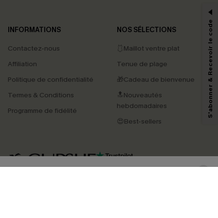
-15% dès 2 Achetés par E-mail
*Un code par commande, valable une seule fois.
S'abonner & Recevoir le code
INFORMATIONS
NOS SÉLECTIONS
Contactez-nous
🩱Maillot ventre plat
En soumettant votre adresse e-mail, vous acceptez de recevoir des e-mails
Affiliation
Tenue de plage
marketing (y compris du contenu généré par l'IA) de Cupshe et
reconnaissez avoir pris connaissance de nos
Termes & Conditions
. Nous
Politique de confidentialité
🎁Cadeau de bienvenue
pouvons utiliser les données collectées sur notre site ainsi que des
technologies de suivi, telles que des pixels intégrés à nos e-mails, afin de
Termes & Conditions
🔝Nouveautés
savoir si ceux-ci ont été ouverts, de mesurer votre engagement, de
personnaliser nos contenus et nos offres, et de vous recommander des
hebdomadaires
Programme de fidélité
produits susceptibles de vous intéresser, conformément à notre
Politique de
confidentialité
. Vous pouvez vous désabonner à tout moment.
😍Best-sellers
S'ABONNER
4.3
TÉLÉCHARGEZ L’APP CUPSHE