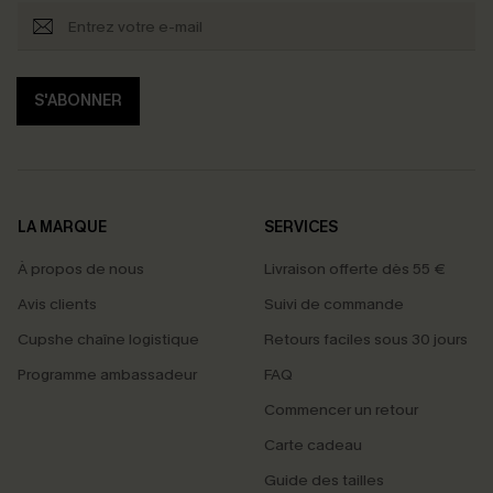
S'ABONNER
LA MARQUE
SERVICES
À propos de nous
Livraison offerte dès 55 €
Avis clients
Suivi de commande
Cupshe chaîne logistique
Retours faciles sous 30 jours
Programme ambassadeur
FAQ
Commencer un retour
Carte cadeau
PROFITEZ DE -15%
Guide des tailles