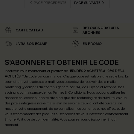
PAGE PRÉCÉDENTE
PAGE SUIVANTE
RETOURS GRATUITS
CARTE CATEAU
ABONNÉS
LIVRAISON ÉCLAIR
EN PROMO
S'ABONNER ET OBTENIR LE CODE
Inscrivez-vous maintenant et profitez de
-15% DÈS 2 ACHETÉS & -25% DÈS 4
ACHETÉS
! *Un code par commande. Chaque code est valable une seule fois.
En
soumettant votre adresse e-mail, vous acceptez de recevoir des e-mails
marketing (y compris du contenu généré par l'IA) de Cupshe et reconnaissez
avoir pris connaissance de nos
Termes & Conditions
. Nous pouvons utiliser les
données collectées sur notre site ainsi que des technologies de suivi, telles que
des pixels intégrés à nos e-mails, afin de savoir si ceux-ci ont été ouverts, de
mesurer votre engagement, de personnaliser nos contenus et nos offres, et de
vous recommander des produits susceptibles de vous intéresser, conformément
à notre
Politique de confidentialité
. Vous pouvez vous désabonner à tout
moment.