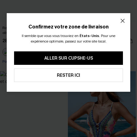
Confirmez votre zone de livraison
Robe à col carré en velours côtelé
Pull à col rond et manches longues
olive
en tricot kaki
Il semble que vous vous trouviez en
États-Unis
.
Pour une
28,00 €
37,00 €
expérience optimale, passez sur votre site local.
ALLER SUR CUPSHE-US
Poche
RESTER ICI