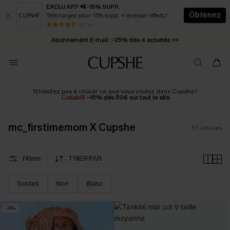
EXCLU APP 📲 -15% SUPP.
Obtenez
Téléchargez pour -15% supp. + livraison offerts !
Abonnement E-mail : -25% dès 4 achetés >>
50 k+
* Livraison éclair 2-3 jours ouvrés >>
N'hésitez pas à choisir ce que vous voulez dans Cupshe !
Collab15
--15% dès 50€ sur tout le site
mc_firstimemom X Cupshe
50
articles
Filtres
TRIER PAR
Soldes
Noir
Blanc
-9%