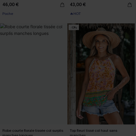
46,00 €
43,00 €
Poche
🔥HOT
-13%
Robe courte florale tissée col surplis
Top fleuri tissé col haut sans
manches longues
manches