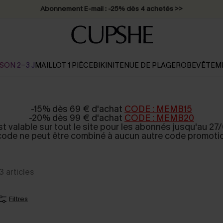
Abonnement E-mail : -25% dès 4 achetés >>
SON 2-3 J
MAILLOT 1 PIÈCE
BIKINI
TENUE DE PLAGE
ROBE
VÊTEM
-15% dès 69 € d'achat
CODE : MEMB15
-20% dès 99 € d'achat
CODE : MEMB20
est valable sur tout le site pour les abonnés jusqu'au 27/
code ne peut être combiné à aucun autre code promotio
3
articles
Filtres