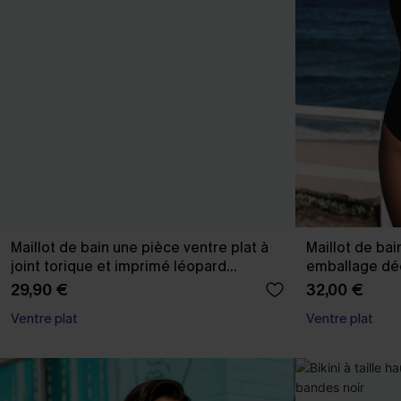
Maillot de bain une pièce ventre plat à
Maillot de ba
joint torique et imprimé léopard
emballage d
multicolore
29,90 €
32,00 €
Ventre plat
Ventre plat