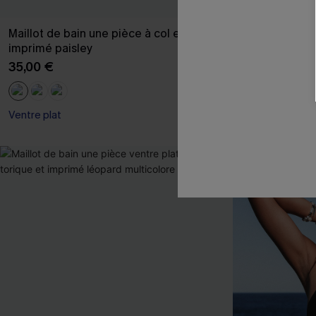
Maillot de bain une pièce à col en V et
Paréo cover u
imprimé paisley
22,00 €
35,00 €
🔥HOT
Ventre plat