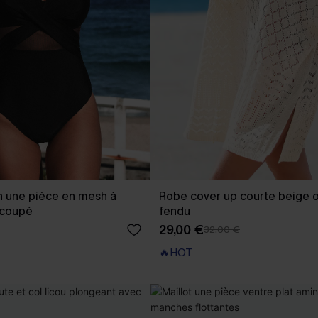
in une pièce en mesh à
Robe cover up courte beige o
écoupé
fendu
29,00 €
32,00 €
🔥HOT