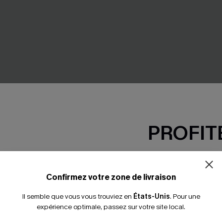
PROFITE
-15% dès 2 A
*Un code par command
Confirmez votre zone de livraison
Il semble que vous vous trouviez en
États-Unis
.
Pour une
expérience optimale, passez sur votre site local.