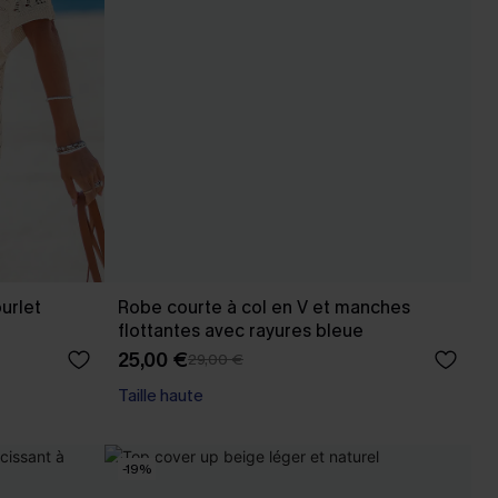
urlet
Robe courte à col en V et manches
flottantes avec rayures bleue
25,00 €
29,00 €
Taille haute
-19%