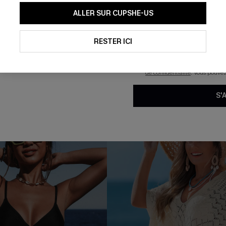
En soumettant votre adresse e-
ALLER SUR CUPSHE-US
mails marketing (y compris du
p nœud latéral noire
Combishort orné jambe large
reconnaissez avoir pris conna
pouvons utiliser les données co
28,00 €
technologies de suivi, telles qu
RESTER ICI
savoir si ceux-ci ont été ouve
personnaliser nos contenus et 
produits susceptibles de vous 
de confidentialité
. Vous pouve
S'
-9%