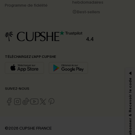
hebdomadaires
Programme de fidélité
😍Best-sellers
4.4
PROFITEZ DE -15%
TÉLÉCHARGEZ L’APP CUPSHE
-15% dès 2 Achetés par E-mail
*Un code par commande, valable une seule fois.
S'abonner & Recevoir le code
SUIVEZ-NOUS
En soumettant votre adresse e-mail, vous acceptez de recevoir des e-mails
marketing (y compris du contenu généré par l'IA) de Cupshe et
reconnaissez avoir pris connaissance de nos
Termes & Conditions
. Nous
pouvons utiliser les données collectées sur notre site ainsi que des
technologies de suivi, telles que des pixels intégrés à nos e-mails, afin de
savoir si ceux-ci ont été ouverts, de mesurer votre engagement, de
©2026 CUPSHE FRANCE
personnaliser nos contenus et nos offres, et de vous recommander des