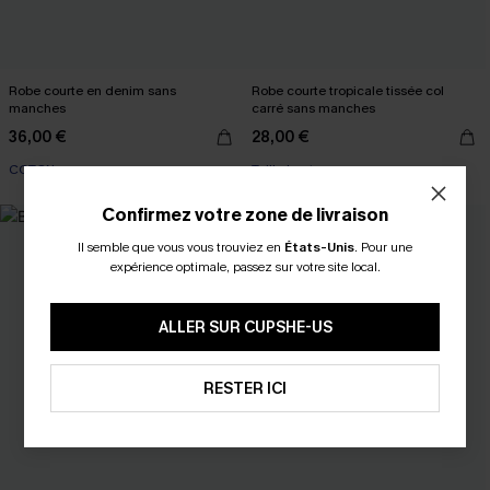
Robe courte en denim sans
Robe courte tropicale tissée col
manches
carré sans manches
36,00 €
28,00 €
COTON
Taille haute
Confirmez votre zone de livraison
Il semble que vous vous trouviez en
États-Unis
.
Pour une
expérience optimale, passez sur votre site local.
ALLER SUR CUPSHE-US
RESTER ICI