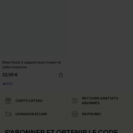
Bikini floral à support bust moyen et
taille moyenne
32,00 €
🔥HOT
RETOURS GRATUITS
CARTE CATEAU
ABONNÉS
LIVRAISON ÉCLAIR
EN PROMO
S'ABONNER ET OBTENIR LE CODE