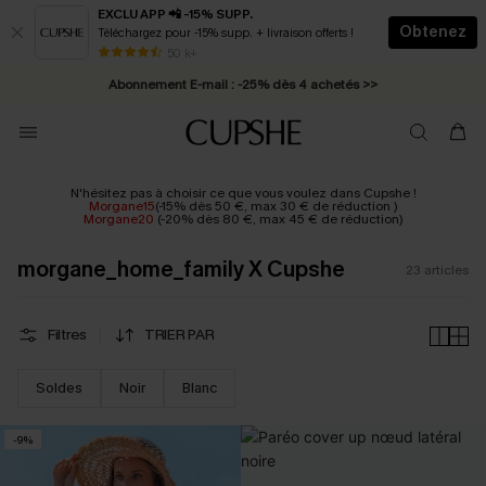
EXCLU APP 📲 -15% SUPP.
Obtenez
Téléchargez pour -15% supp. + livraison offerts !
* Livraison éclair 2-3 jours ouvrés >>
50 k+
Abonnement E-mail : -25% dès 4 achetés >>
N'hésitez pas à choisir ce que vous voulez dans Cupshe !
Morgane15
(-15% dès 50 €, max 30 € de réduction )
Morgane20
(-20% dès 80 €, max 45 € de réduction)
morgane_home_family X Cupshe
23
articles
Filtres
TRIER PAR
Soldes
Noir
Blanc
-9%