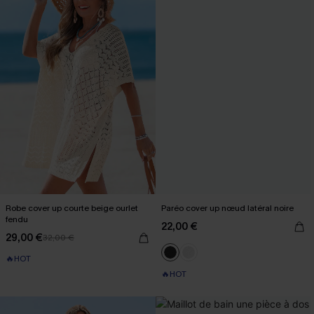
Robe cover up courte beige ourlet
Paréo cover up nœud latéral noire
fendu
22,00 €
29,00 €
32,00 €
🔥HOT
🔥HOT