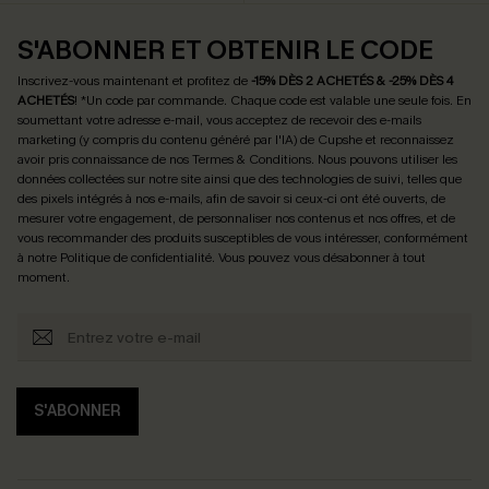
S'ABONNER ET OBTENIR LE CODE
Inscrivez-vous maintenant et profitez de
-15% DÈS 2 ACHETÉS & -25% DÈS 4
ACHETÉS
! *Un code par commande. Chaque code est valable une seule fois.
En
soumettant votre adresse e-mail, vous acceptez de recevoir des e-mails
marketing (y compris du contenu généré par l'IA) de Cupshe et reconnaissez
avoir pris connaissance de nos
Termes & Conditions
. Nous pouvons utiliser les
données collectées sur notre site ainsi que des technologies de suivi, telles que
des pixels intégrés à nos e-mails, afin de savoir si ceux-ci ont été ouverts, de
mesurer votre engagement, de personnaliser nos contenus et nos offres, et de
vous recommander des produits susceptibles de vous intéresser, conformément
à notre
Politique de confidentialité
. Vous pouvez vous désabonner à tout
moment.
S'ABONNER