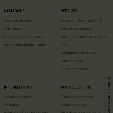
LA MARQUE
SERVICES
À propos de nous
Livraison offerte dès 55 €
Avis clients
Suivi de commande
Cupshe chaîne logistique
Retours faciles sous 30 jours
Programme ambassadeur
FAQ
Commencer un retour
Carte cadeau
PROFITEZ DE -15%
Guide des tailles
-15% dès 2 Achetés par E-mail
*Un code par commande, valable une seule fois.
S'abonner & Recevoir le code
INFORMATIONS
NOS SÉLECTIONS
Contactez-nous
🩱Maillot ventre plat
En soumettant votre adresse e-mail, vous acceptez de recevoir des e-mails
Affiliation
Tenue de plage
marketing (y compris du contenu généré par l'IA) de Cupshe et
reconnaissez avoir pris connaissance de nos
Termes & Conditions
. Nous