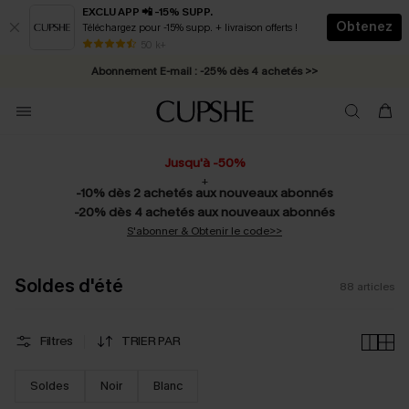
EXCLU APP 📲 -15% SUPP.
Obtenez
Téléchargez pour -15% supp. + livraison offerts !
Abonnement E-mail : -25% dès 4 achetés >>
50 k+
* Livraison éclair 2-3 jours ouvrés >>
Jusqu'à -50%
+
-10% dès 2 achetés aux nouveaux abonnés
-20% dès 4 achetés aux nouveaux abonnés
S'abonner & Obtenir le code>>
Soldes d'été
88
articles
Filtres
TRIER PAR
Soldes
Noir
Blanc