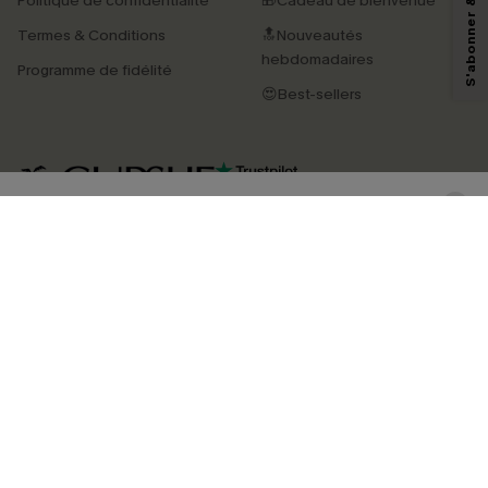
Politique de confidentialité
🎁Cadeau de bienvenue
pouvons utiliser les données collectées sur notre site ainsi que des
technologies de suivi, telles que des pixels intégrés à nos e-mails, afin de
Termes & Conditions
🔝Nouveautés
savoir si ceux-ci ont été ouverts, de mesurer votre engagement, de
personnaliser nos contenus et nos offres, et de vous recommander des
hebdomadaires
Programme de fidélité
produits susceptibles de vous intéresser, conformément à notre
Politique de
confidentialité
. Vous pouvez vous désabonner à tout moment.
😍Best-sellers
S'ABONNER
4.4
TÉLÉCHARGEZ L’APP CUPSHE
SUIVEZ-NOUS