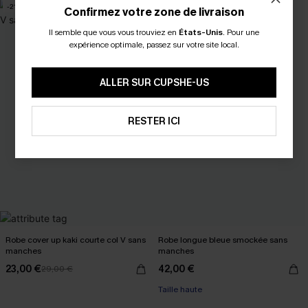
-21%
Confirmez votre zone de livraison
Il semble que vous vous trouviez en
États-Unis
.
Pour une
expérience optimale, passez sur votre site local.
ALLER SUR CUPSHE-US
RESTER ICI
Robe cover up kaki courte col V sans
Robe longue bleue smockée sans
manches
manches
23,00 €
42,00 €
29,00 €
Taille haute