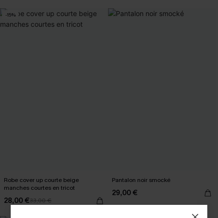
-15%
Robe cover up courte beige
Pantalon noir smocké
manches courtes en tricot
29,00 €
28,00 €
33,00 €