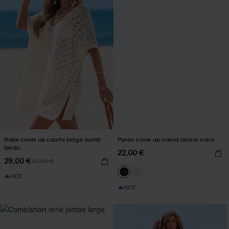
Robe cover up courte beige ourlet
Paréo cover up nœud latéral noire
fendu
22,00 €
29,00 €
32,00 €
🔥HOT
🔥HOT