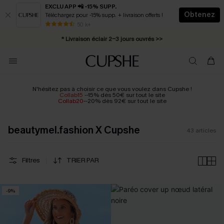
EXCLU APP 📲 -15% SUPP.
Obtenez
Téléchargez pour -15% supp. + livraison offerts !
Abonnement E-mail : -25% dès 4 achetés >>
50 k+
* Livraison éclair 2-3 jours ouvrés >>
N'hésitez pas à choisir ce que vous voulez dans Cupshe !
Collab15
--15% dès 50€ sur tout le site
Collab20
--20% dès 92€ sur tout le site
beautymel.fashion X Cupshe
43
articles
Filtres
TRIER PAR
-9%