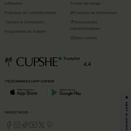
Affiliation
Tenue de plage
Politique de confidentialité
🎁Cadeau de bienvenue
Termes & Conditions
🔝Nouveautés
hebdomadaires
Programme de fidélité
😍Best-sellers
4.4
PROFITEZ DE -15%
TÉLÉCHARGEZ L’APP CUPSHE
-15% dès 2 Achetés par E-mail
*Un code par commande, valable une seule fois.
SUIVEZ-NOUS
En soumettant votre adresse e-mail, vous acceptez de recevoir des e-mails
marketing (y compris du contenu généré par l'IA) de Cupshe et