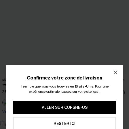
Confirmez votre zone de livraison
Maillot de bain une pièce gainant
Maillot de bain une pièce noir ventre
ventre plat
plat
Il semble que vous vous trouviez en
États-Unis
.
Pour une
38,00 €
38,00 €
expérience optimale, passez sur votre site local.
Ventre plat
ALLER SUR CUPSHE-US
Ventre plat
RESTER ICI
-10%