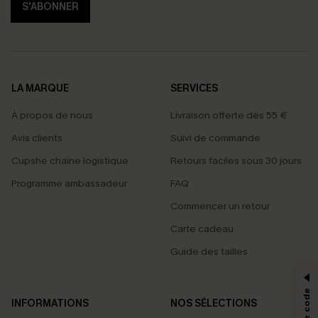
S'ABONNER
LA MARQUE
SERVICES
À propos de nous
Livraison offerte dès 55 €
Avis clients
Suivi de commande
Cupshe chaîne logistique
Retours faciles sous 30 jours
Programme ambassadeur
FAQ
Commencer un retour
Carte cadeau
PROFITEZ DE -15%
Guide des tailles
-15% dès 2 Achetés par E-mail
*Un code par commande, valable une seule fois.
INFORMATIONS
NOS SÉLECTIONS