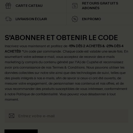
RETOURS GRATUITS
CARTE CATEAU
ABONNÉS
LIVRAISON ÉCLAIR
EN PROMO
S'ABONNER ET OBTENIR LE CODE
Inscrivez-vous maintenant et profitez de
-15% DÈS 2 ACHETÉS & -25% DÈS 4
ACHETÉS
! *Un code par commande. Chaque code est valable une seule fois.
En
soumettant votre adresse e-mail, vous acceptez de recevoir des e-mails
marketing (y compris du contenu généré par l'IA) de Cupshe et reconnaissez
avoir pris connaissance de nos
Termes & Conditions
. Nous pouvons utiliser les
données collectées sur notre site ainsi que des technologies de suivi, telles que
des pixels intégrés à nos e-mails, afin de savoir si ceux-ci ont été ouverts, de
mesurer votre engagement, de personnaliser nos contenus et nos offres, et de
vous recommander des produits susceptibles de vous intéresser, conformément
à notre
Politique de confidentialité
. Vous pouvez vous désabonner à tout
moment.