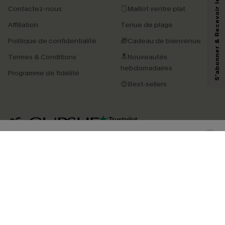
S'abonner & Recevoir le code
Contactez-nous
🩱Maillot ventre plat
En soumettant votre adresse e-mail, vous acceptez de recevoir des e-mails
Affiliation
Tenue de plage
marketing (y compris du contenu généré par l'IA) de Cupshe et
reconnaissez avoir pris connaissance de nos
Termes & Conditions
. Nous
Politique de confidentialité
🎁Cadeau de bienvenue
pouvons utiliser les données collectées sur notre site ainsi que des
technologies de suivi, telles que des pixels intégrés à nos e-mails, afin de
Termes & Conditions
🔝Nouveautés
savoir si ceux-ci ont été ouverts, de mesurer votre engagement, de
personnaliser nos contenus et nos offres, et de vous recommander des
hebdomadaires
Programme de fidélité
produits susceptibles de vous intéresser, conformément à notre
Politique de
confidentialité
. Vous pouvez vous désabonner à tout moment.
😍Best-sellers
S'ABONNER
4.4
TÉLÉCHARGEZ L’APP CUPSHE
SUIVEZ-NOUS