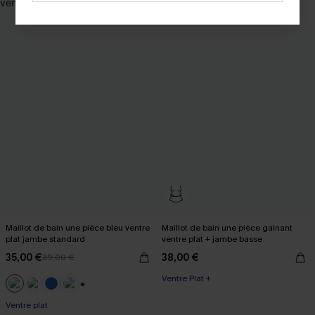
Maillot de bain une pièce bleu ventre
Maillot de bain une pièce gainant
plat jambe standard
ventre plat + jambe basse
35,00 €
38,00 €
39,00 €
Ventre Plat +
+2
Ventre plat