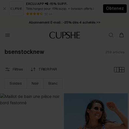
EXCLU APP 📲 -15% SUPP.
Obtenez
Téléchargez pour -15% supp. + livraison offerts !
Abonnement E-mail : -25% dès 4 achetés >>
50 k+
* Livraison éclair 2-3 jours ouvrés >>
bsenstocknew
259
articles
Filtres
TRIER PAR
Soldes
Noir
Blanc