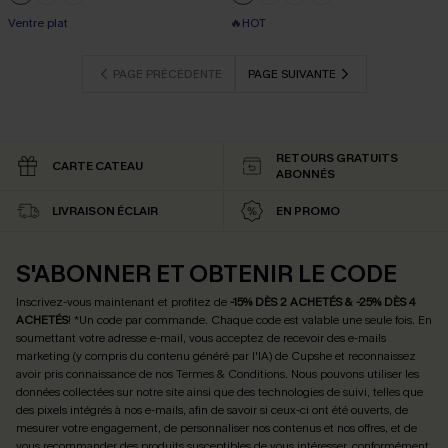
+1
Ventre plat
🔥HOT
PAGE PRÉCÉDENTE
PAGE SUIVANTE
RETOURS GRATUITS
CARTE CATEAU
ABONNÉS
LIVRAISON ÉCLAIR
EN PROMO
S'ABONNER ET OBTENIR LE CODE
Inscrivez-vous maintenant et profitez de
-15% DÈS 2 ACHETÉS & -25% DÈS 4
ACHETÉS
! *Un code par commande. Chaque code est valable une seule fois.
En
soumettant votre adresse e-mail, vous acceptez de recevoir des e-mails
marketing (y compris du contenu généré par l'IA) de Cupshe et reconnaissez
avoir pris connaissance de nos
Termes & Conditions
. Nous pouvons utiliser les
données collectées sur notre site ainsi que des technologies de suivi, telles que
des pixels intégrés à nos e-mails, afin de savoir si ceux-ci ont été ouverts, de
mesurer votre engagement, de personnaliser nos contenus et nos offres, et de
vous recommander des produits susceptibles de vous intéresser, conformément