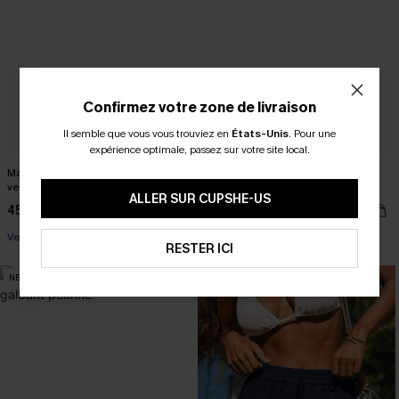
Confirmez votre zone de livraison
Il semble que vous vous trouviez en
États-Unis
.
Pour une
expérience optimale, passez sur votre site local.
Maillot de bain une pièce rouge
Tankini fleuri à bretelles croisées et
ventre plat à maintien moyen
taille moyenne
ALLER SUR CUPSHE-US
45,00 €
36,00 €
Ventre plat
RESTER ICI
NEW
NEW