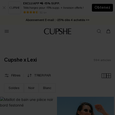
EXCLU APP 📲 -15% SUPP.
Obtenez
Téléchargez pour -15% supp. + livraison offerts !
Abonnement E-mail : -25% dès 4 achetés >>
50 k+
* Livraison éclair 2-3 jours ouvrés >>
Cupshe x Lexi
594
articles
Filtres
TRIER PAR
Soldes
Noir
Blanc