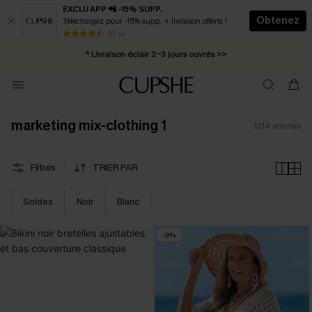
EXCLU APP 📲 -15% SUPP.
Obtenez
Téléchargez pour -15% supp. + livraison offerts !
Abonnement E-mail : -25% dès 4 achetés >>
50 k+
* Livraison éclair 2-3 jours ouvrés >>
marketing mix-clothing 1
1214
articles
Filtres
TRIER PAR
Soldes
Noir
Blanc
-9%