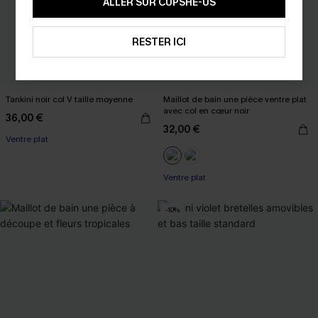
ALLER SUR CUPSHE-US
RESTER ICI
Tankini noir col V taille moyenne
Maillot de bain une pièce ventre plat
avec col en cœur noir
36,00 €
32,00 €
Ventre plat
Ventre plat
-10%