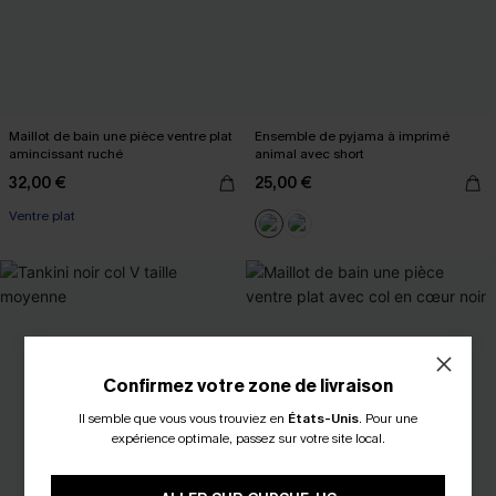
Maillot de bain une pièce ventre plat
Ensemble de pyjama à imprimé
amincissant ruché
animal avec short
32,00 €
25,00 €
Ventre plat
Confirmez votre zone de livraison
Il semble que vous vous trouviez en
États-Unis
.
Pour une
expérience optimale, passez sur votre site local.