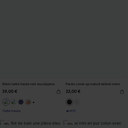
Bikini taille haute vert eucalyptus
Paréo cover up nœud latéral noire
39,00 €
22,00 €
+1
Taille haute
🔥HOT
-10%
-15%