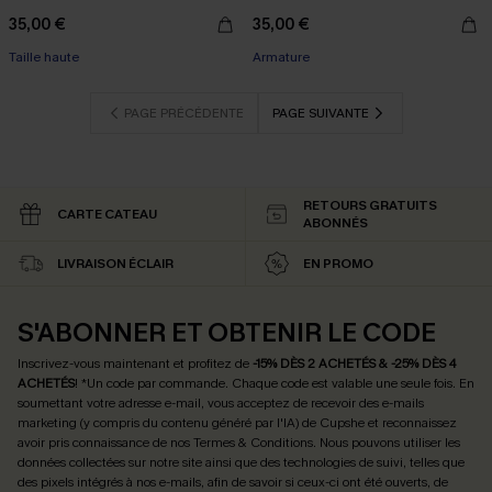
35,00 €
35,00 €
Taille haute
Armature
PAGE PRÉCÉDENTE
PAGE SUIVANTE
RETOURS GRATUITS
CARTE CATEAU
ABONNÉS
LIVRAISON ÉCLAIR
EN PROMO
S'ABONNER ET OBTENIR LE CODE
Inscrivez-vous maintenant et profitez de
-15% DÈS 2 ACHETÉS & -25% DÈS 4
ACHETÉS
! *Un code par commande. Chaque code est valable une seule fois.
En
soumettant votre adresse e-mail, vous acceptez de recevoir des e-mails
marketing (y compris du contenu généré par l'IA) de Cupshe et reconnaissez
avoir pris connaissance de nos
Termes & Conditions
. Nous pouvons utiliser les
données collectées sur notre site ainsi que des technologies de suivi, telles que
des pixels intégrés à nos e-mails, afin de savoir si ceux-ci ont été ouverts, de