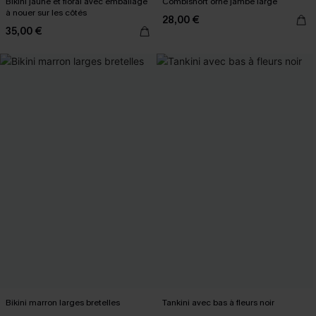
Bikini jaune et floral avec emballage
Combishort orné jambe large
à nouer sur les côtés
28,00 €
35,00 €
Bikini marron larges bretelles
Tankini avec bas à fleurs noir