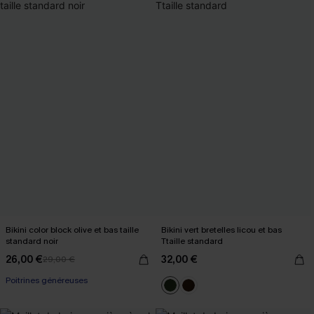
Bikini color block olive et bas taille
Bikini vert bretelles licou et bas
standard noir
Ttaille standard
26,00 €
32,00 €
29,00 €
Poitrines généreuses