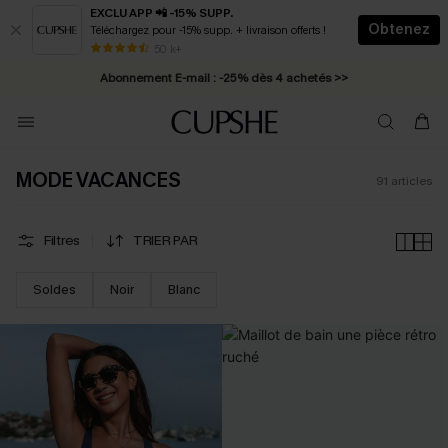
EXCLU APP 📲 -15% SUPP.
Obtenez
Téléchargez pour -15% supp. + livraison offerts !
Abonnement E-mail : -25% dès 4 achetés >>
50 k+
* Livraison éclair 2-3 jours ouvrés >>
MODE VACANCES
91
articles
Filtres
TRIER PAR
Soldes
Noir
Blanc