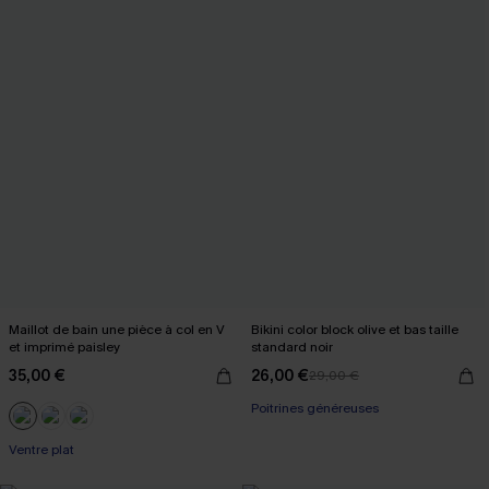
Maillot de bain une pièce à col en V
Bikini color block olive et bas taille
et imprimé paisley
standard noir
35,00 €
26,00 €
29,00 €
Poitrines généreuses
Ventre plat