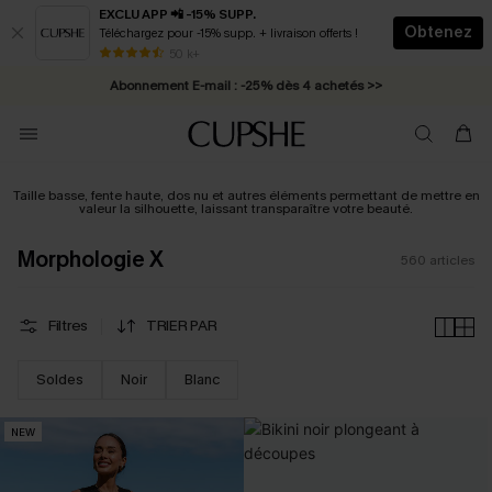
EXCLU APP 📲 -15% SUPP.
Obtenez
Téléchargez pour -15% supp. + livraison offerts !
Abonnement E-mail : -25% dès 4 achetés >>
50 k+
* Livraison éclair 2-3 jours ouvrés >>
Taille basse, fente haute, dos nu et autres éléments permettant de mettre en
valeur la silhouette, laissant transparaître votre beauté.
Morphologie X
560
articles
Filtres
TRIER PAR
Soldes
Noir
Blanc
NEW