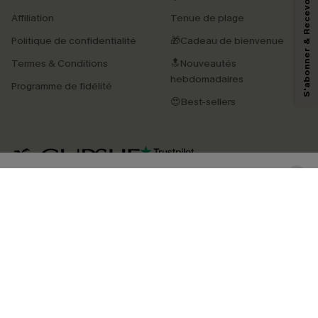
S'abonner & Recevoir le code
En soumettant votre adresse e-mail, vous acceptez de recevoir des e-mails
Affiliation
Tenue de plage
marketing (y compris du contenu généré par l'IA) de Cupshe et
reconnaissez avoir pris connaissance de nos
Termes & Conditions
. Nous
Politique de confidentialité
🎁Cadeau de bienvenue
pouvons utiliser les données collectées sur notre site ainsi que des
technologies de suivi, telles que des pixels intégrés à nos e-mails, afin de
Termes & Conditions
🔝Nouveautés
savoir si ceux-ci ont été ouverts, de mesurer votre engagement, de
personnaliser nos contenus et nos offres, et de vous recommander des
hebdomadaires
Programme de fidélité
produits susceptibles de vous intéresser, conformément à notre
Politique de
confidentialité
. Vous pouvez vous désabonner à tout moment.
😍Best-sellers
S'ABONNER
4.4
TÉLÉCHARGEZ L’APP CUPSHE
SUIVEZ-NOUS