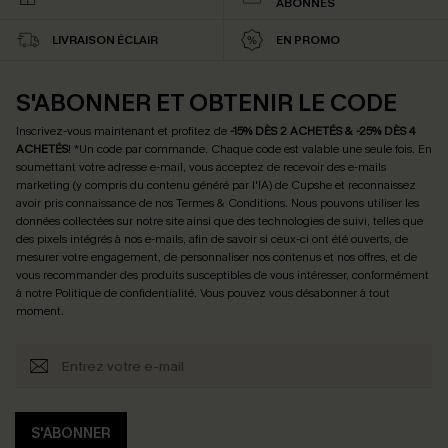
ABONNÉS
LIVRAISON ÉCLAIR
EN PROMO
S'ABONNER ET OBTENIR LE CODE
Inscrivez-vous maintenant et profitez de
-15% DÈS 2 ACHETÉS & -25% DÈS 4
ACHETÉS
! *Un code par commande. Chaque code est valable une seule fois.
En
soumettant votre adresse e-mail, vous acceptez de recevoir des e-mails
marketing (y compris du contenu généré par l'IA) de Cupshe et reconnaissez
avoir pris connaissance de nos
Termes & Conditions
. Nous pouvons utiliser les
données collectées sur notre site ainsi que des technologies de suivi, telles que
des pixels intégrés à nos e-mails, afin de savoir si ceux-ci ont été ouverts, de
mesurer votre engagement, de personnaliser nos contenus et nos offres, et de
vous recommander des produits susceptibles de vous intéresser, conformément
à notre
Politique de confidentialité
. Vous pouvez vous désabonner à tout
moment.
S'ABONNER