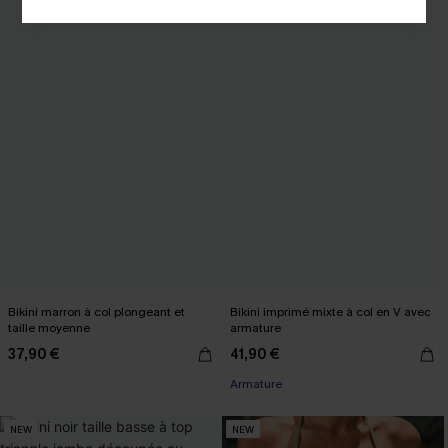
Bikini marron à col plongeant et
Bikini imprimé mixte à col en V avec
taille moyenne
armature
37,90 €
41,90 €
Armature
NEW
NEW