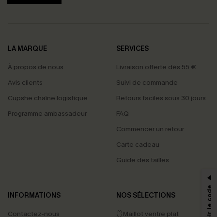
LA MARQUE
SERVICES
À propos de nous
Livraison offerte dès 55 €
Avis clients
Suivi de commande
Cupshe chaîne logistique
Retours faciles sous 30 jours
Programme ambassadeur
FAQ
Commencer un retour
Carte cadeau
PROFITEZ DE -15%
Guide des tailles
-15% dès 2 Achetés par E-mail
*Un code par commande, valable une seule fois.
INFORMATIONS
NOS SÉLECTIONS
Contactez-nous
🩱Maillot ventre plat