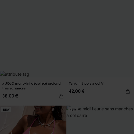
x JOJO monokini décolleté profond
Tankini à pois à col V
très échancré
42,00 €
38,00 €
NEW
NEW