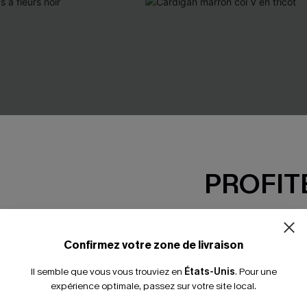
PROFITE
-15% dès 2 A
*Un code par command
Confirmez votre zone de livraison
Il semble que vous vous trouviez en
États-Unis
.
Pour une
expérience optimale, passez sur votre site local.