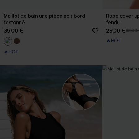
Maillot de bain une pièce noir bord
Robe cover up
festonné
fendu
35,00 €
29,00 €
32,00
🔥HOT
🔥HOT