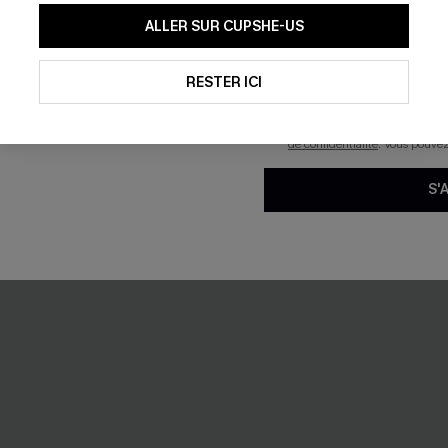
En soumettant votre adresse e-
ALLER SUR CUPSHE-US
mails marketing (y compris du
reconnaissez avoir pris conna
as à fleurs noir
Cardigan marron col V en tric
pouvons utiliser les données co
technologies de suivi, telles qu
RESTER ICI
43,00 €
savoir si ceux-ci ont été ouve
personnaliser nos contenus et 
produits susceptibles de vous 
de confidentialité
. Vous pouve
S'