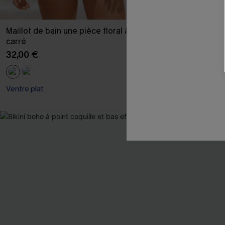
Maillot de bain une pièce floral à col
Tankini avec b
carré
39,00 €
32,00 €
Ventre plat
Ventre plat