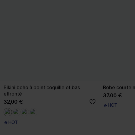
Bikini boho à point coquille et bas
Robe courte n
effronté
37,00 €
32,00 €
🔥HOT
🔥HOT