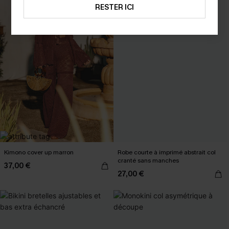
RESTER ICI
Kimono cover up marron
Robe courte à imprimé abstrait col
cranté sans manches
37,00 €
27,00 €