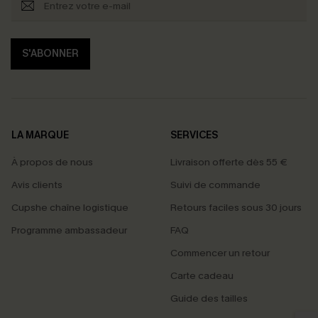
S'ABONNER
LA MARQUE
SERVICES
À propos de nous
Livraison offerte dès 55 €
Avis clients
Suivi de commande
Cupshe chaîne logistique
Retours faciles sous 30 jours
Programme ambassadeur
FAQ
Commencer un retour
Carte cadeau
PROFITEZ DE -15%
Guide des tailles
-15% dès 2 Achetés par E-mail