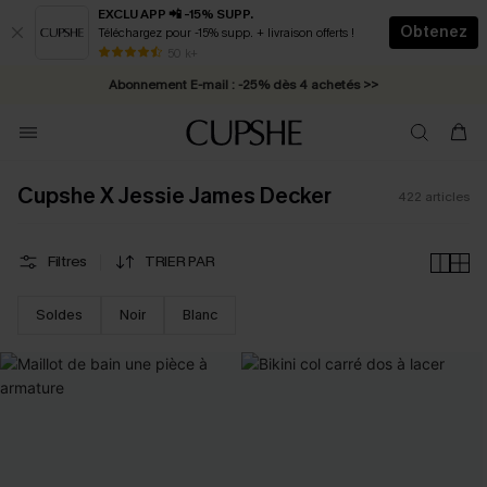
EXCLU APP 📲 -15% SUPP.
Obtenez
Téléchargez pour -15% supp. + livraison offerts !
Abonnement E-mail : -25% dès 4 achetés >>
50 k+
* Livraison éclair 2-3 jours ouvrés >>
Cupshe X Jessie James Decker
422
articles
Filtres
TRIER PAR
Soldes
Noir
Blanc