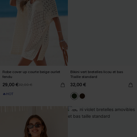
Robe cover up courte beige ourlet
Bikini vert bretelles licou et bas
fendu
Ttaille standard
29,00 €
32,00 €
32,00 €
🔥HOT
-10%