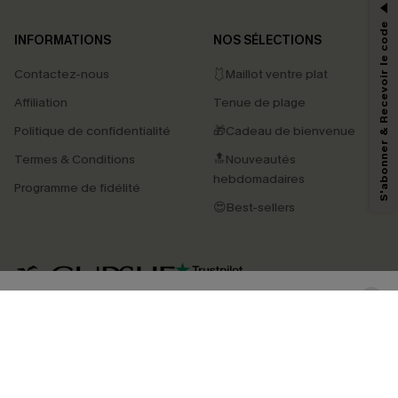
*Un code par commande, valable une seule fois.
S'abonner & Recevoir le code
INFORMATIONS
NOS SÉLECTIONS
Contactez-nous
🩱Maillot ventre plat
En soumettant votre adresse e-mail, vous acceptez de recevoir des e-mails
Affiliation
Tenue de plage
marketing (y compris du contenu généré par l'IA) de Cupshe et
reconnaissez avoir pris connaissance de nos
Termes & Conditions
. Nous
Politique de confidentialité
🎁Cadeau de bienvenue
pouvons utiliser les données collectées sur notre site ainsi que des
technologies de suivi, telles que des pixels intégrés à nos e-mails, afin de
Termes & Conditions
🔝Nouveautés
savoir si ceux-ci ont été ouverts, de mesurer votre engagement, de
personnaliser nos contenus et nos offres, et de vous recommander des
hebdomadaires
Programme de fidélité
produits susceptibles de vous intéresser, conformément à notre
Politique de
confidentialité
. Vous pouvez vous désabonner à tout moment.
😍Best-sellers
S'ABONNER
4.3
TÉLÉCHARGEZ L’APP CUPSHE