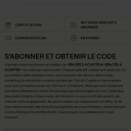
RETOURS GRATUITS
CARTE CATEAU
ABONNÉS
LIVRAISON ÉCLAIR
EN PROMO
S'ABONNER ET OBTENIR LE CODE
Inscrivez-vous maintenant et profitez de
-15% DÈS 2 ACHETÉS & -25% DÈS 4
ACHETÉS
! *Un code par commande. Chaque code est valable une seule fois.
En
soumettant votre adresse e-mail, vous acceptez de recevoir des e-mails
marketing (y compris du contenu généré par l'IA) de Cupshe et reconnaissez
avoir pris connaissance de nos
Termes & Conditions
. Nous pouvons utiliser les
données collectées sur notre site ainsi que des technologies de suivi, telles que
des pixels intégrés à nos e-mails, afin de savoir si ceux-ci ont été ouverts, de
mesurer votre engagement, de personnaliser nos contenus et nos offres, et de
vous recommander des produits susceptibles de vous intéresser, conformément
à notre
Politique de confidentialité
. Vous pouvez vous désabonner à tout
moment.