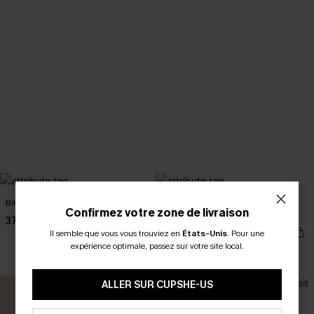
Bikini marron taille basse
Bikini bretelles licou bas extra
Confirmez votre zone de livraison
échancré
37,00 €
35,00 €
Il semble que vous vous trouviez en
États-Unis
.
Pour une
expérience optimale, passez sur votre site local.
Taille haute
ALLER SUR CUPSHE-US