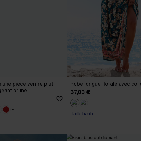
n une pièce ventre plat
Robe longue florale avec col 
geant prune
37,00 €
Taille haute
+1