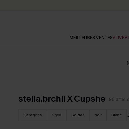
MEILLEURES VENTES
⚡LIVRAI
N
stella.brchll X Cupshe
96
articl
Catégorie
Style
Soldes
Noir
Blanc