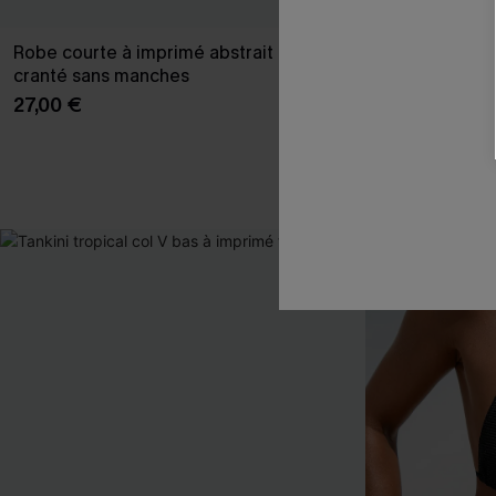
Robe courte à imprimé abstrait col
Maillot de bai
cranté sans manches
plat + armatu
27,00 €
39,00 €
Ventre Plat +