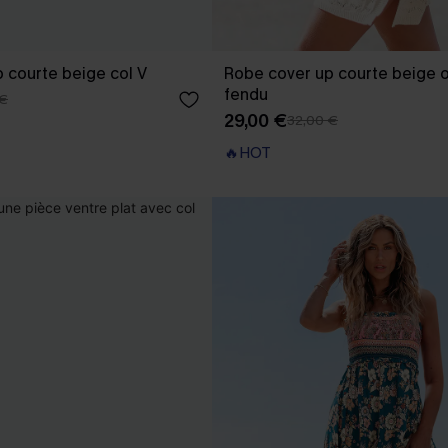
 courte beige col V
Robe cover up courte beige o
fendu
 €
29,00 €
32,00 €
🔥HOT