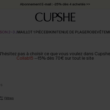
Abonnement E-mail : -25% dès 4 achetés >>
SON 2-3 J
MAILLOT 1 PIÈCE
BIKINI
TENUE DE PLAGE
ROBE
VÊTEM
'hésitez pas à choisir ce que vous voulez dans Cupshe
Collab15
--15% dès 70€ sur tout le site
es
Filtres