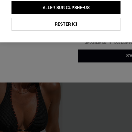
En soumettant votre adresse e-
ALLER SUR CUPSHE-US
mails marketing (y compris du
n une pièce gainant ventre
Bikini bleu col diamant
reconnaissez avoir pris conna
pouvons utiliser les données co
re
35,00 €
technologies de suivi, telles qu
RESTER ICI
savoir si ceux-ci ont été ouve
Armature
personnaliser nos contenus et 
produits susceptibles de vous 
de confidentialité
. Vous pouve
S'