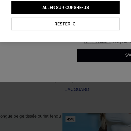
En soumettant votre adresse e-
ALLER SUR CUPSHE-US
mails marketing (y compris du
reconnaissez avoir pris conna
pouvons utiliser les données co
technologies de suivi, telles qu
RESTER ICI
savoir si ceux-ci ont été ouve
personnaliser nos contenus et 
produits susceptibles de vous 
de confidentialité
. Vous pouve
S'
p maxi à volants
Bikini vert à col plongeant et
haute
35,00 €
 €
39,00 €
JACQUARD
-15%