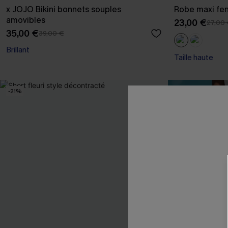
x JOJO Bikini bonnets souples
Robe maxi fen
amovibles
23,00 €
27,00
35,00 €
39,00 €
Brillant
Taille haute
-21%
-15%