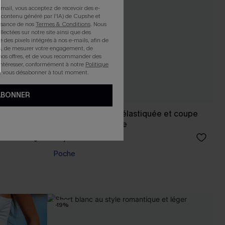
mail, vous acceptez de recevoir des e-
 contenu généré par l'IA) de Cupshe et
issance de nos
Termes & Conditions
. Nous
llectées sur notre site ainsi que des
e des pixels intégrés à nos e-mails, afin de
rts, de mesurer votre engagement, de
nos offres, et de vous recommander des
intéresser, conformément à notre
Politique
z vous désabonner à tout moment.
ABONNER
 jambe
Short rayé à taille élastiquée et coupe
large décontractée
20,00 €
24,00 €
Poche
-19%