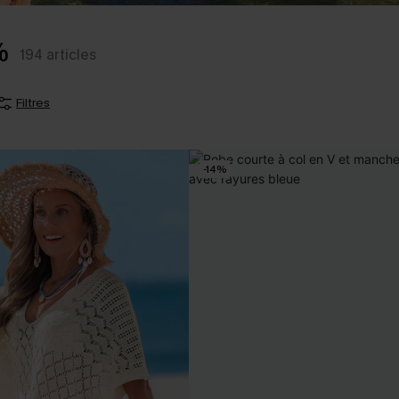
%
194
articles
Filtres
-14%