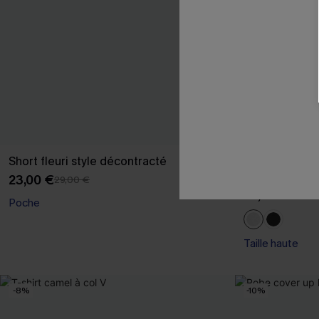
Short fleuri style décontracté
Paréo cover u
transparent
23,00 €
29,00 €
22,00 €
26,00
Poche
Taille haute
-8%
-10%