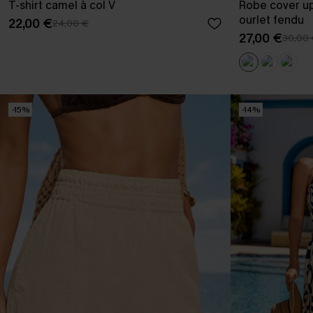
T-shirt camel à col V
Robe cover up
ourlet fendu
22,00 €
24,00 €
27,00 €
30,00
-15%
-14%