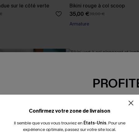
due sur le côté verte
Bikini rouge à col scoop
35,00 €
 €
39,00 €
Armature
-10%
PROFITE
-15% dès 2 A
*Un code par command
Confirmez votre zone de livraison
Il semble que vous vous trouviez en
États-Unis
.
Pour une
expérience optimale, passez sur votre site local.