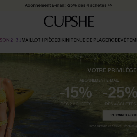
Abonnement E-mail : -25% dès 4 achetés >>
SON 2-3 J
MAILLOT 1 PIÈCE
BIKINI
TENUE DE PLAGE
ROBE
VÊTEM
VOTRE PRIVILÈG
ABONNEMENT E-MAIL
-15%
-25
DÈS 2 ACHETÉS
DÈS 4 ACHETÉS
S'ABONNER & OBT
Promo sur tous les articles - réservé