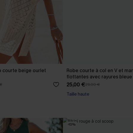
 courte beige ourlet
Robe courte à col en V et ma
flottantes avec rayures bleue
25,00 €
 €
29,00 €
Taille haute
-10%