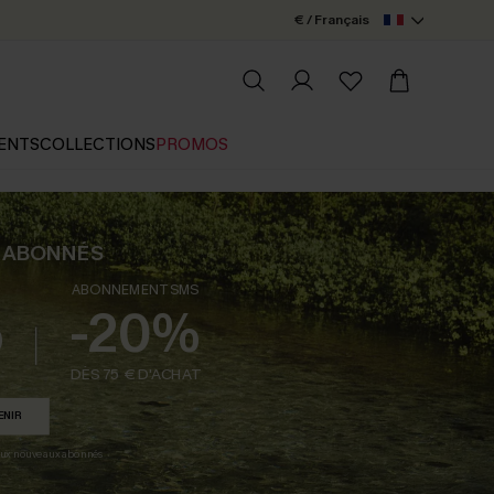
€ / Français
ENTS
COLLECTIONS
PROMOS
E ABONNÉS
ABONNEMENT SMS
%
-20%
DÈS 75 € D'ACHAT
ENIR
e aux nouveaux abonnés