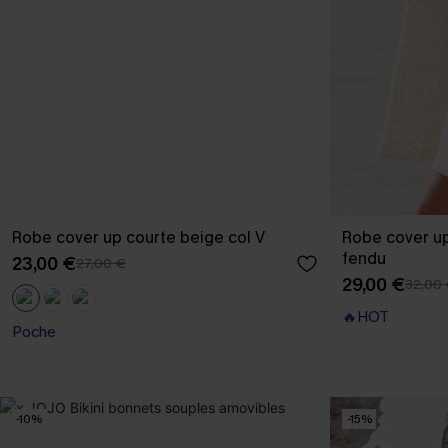
Robe cover up courte beige col V
Robe cover up
fendu
23,00 €
27,00 €
29,00 €
32,00
🔥HOT
Poche
-10%
-15%