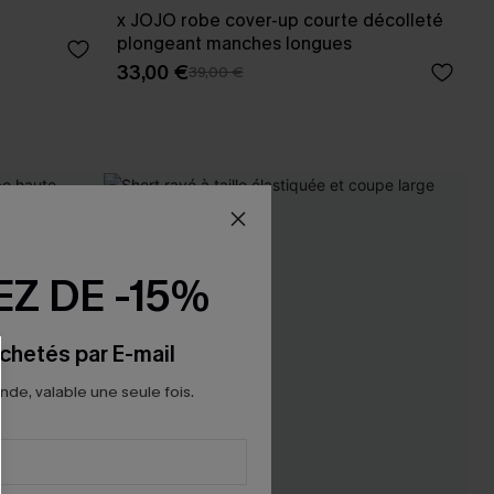
x JOJO robe cover-up courte décolleté
plongeant manches longues
33,00 €
39,00 €
-17%
Z DE -15%
chetés par E-mail
e, valable une seule fois.