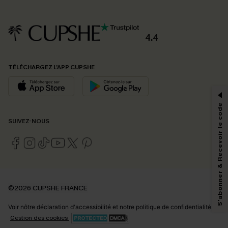
4.4
PROFITEZ DE -15%
TÉLÉCHARGEZ L’APP CUPSHE
-15% dès 2 Achetés par E-mail
*Un code par commande, valable une seule fois.
S'abonner & Recevoir le code
SUIVEZ-NOUS
En soumettant votre adresse e-mail, vous acceptez de recevoir des e-mails
marketing (y compris du contenu généré par l'IA) de Cupshe et
reconnaissez avoir pris connaissance de nos
Termes & Conditions
. Nous
pouvons utiliser les données collectées sur notre site ainsi que des
technologies de suivi, telles que des pixels intégrés à nos e-mails, afin de
savoir si ceux-ci ont été ouverts, de mesurer votre engagement, de
©2026 CUPSHE FRANCE
personnaliser nos contenus et nos offres, et de vous recommander des
produits susceptibles de vous intéresser, conformément à notre
Politique de
Voir nôtre
déclaration d'accessibilité
et notre
politique de confidentialité.
confidentialité
. Vous pouvez vous désabonner à tout moment.
Gestion des cookies