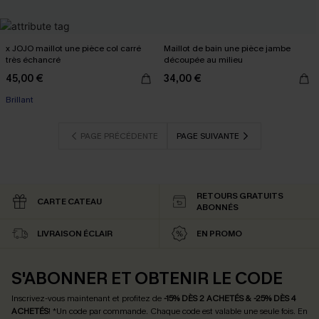
x JOJO maillot une pièce col carré
Maillot de bain une pièce jambe
très échancré
découpée au milieu
45,00 €
34,00 €
Brillant
PAGE PRÉCÉDENTE
PAGE SUIVANTE
RETOURS GRATUITS
CARTE CATEAU
ABONNÉS
LIVRAISON ÉCLAIR
EN PROMO
S'ABONNER ET OBTENIR LE CODE
Inscrivez-vous maintenant et profitez de
-15% DÈS 2 ACHETÉS & -25% DÈS 4
ACHETÉS
! *Un code par commande. Chaque code est valable une seule fois.
En