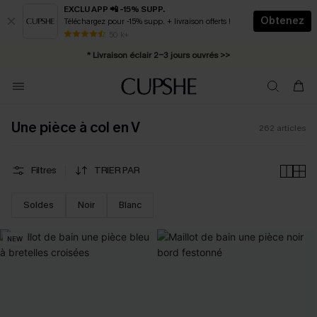
EXCLU APP 📲 -15% SUPP.
Obtenez
Téléchargez pour -15% supp. + livraison offerts !
Abonnement E-mail : -25% dès 4 achetés >>
50 k+
* Livraison éclair 2-3 jours ouvrés >>
Une pièce à col en V
262
articles
Filtres
TRIER PAR
Soldes
Noir
Blanc
NEW