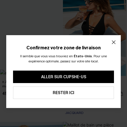
Confirmez votre zone de livraison
Il semble que vous vous trouviez en
États-Unis
.
Pour une
expérience optimale, passez sur votre site local.
ALLER SUR CUPSHE-US
x JOJO maillot une pièce col rond
Maillot de bain une pièce noir col
maintien léger
plongeant et dos croisé
RESTER ICI
45,00 €
42,00 €
JACQUARD