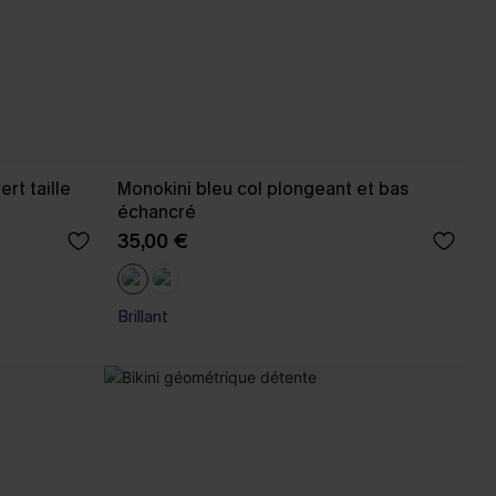
rt taille
Monokini bleu col plongeant et bas
échancré
35,00 €
Brillant