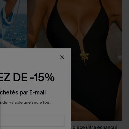
Z DE -15%
chetés par E-mail
e, valable une seule fois.
es col rond
Maillot de bain une pièce ultra échancré