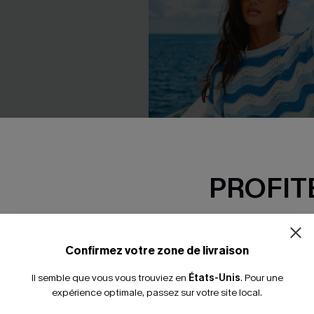
PROFITE
-15% dès 2 A
*Un code par command
Confirmez votre zone de livraison
Il semble que vous vous trouviez en
États-Unis
.
Pour une
expérience optimale, passez sur votre site local.
e bas ultra échancré
Top cover up en tricot à rayur