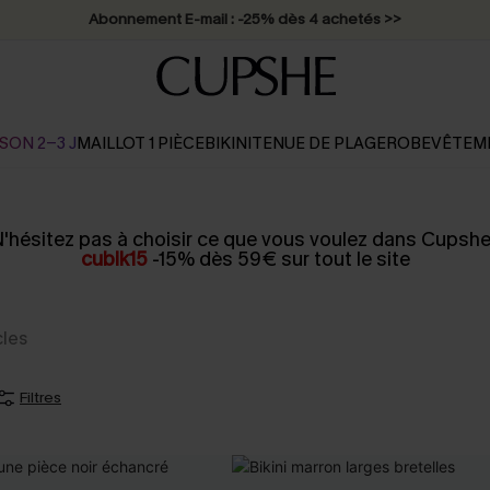
Abonnement E-mail : -25% dès 4 achetés >>
SON 2-3 J
MAILLOT 1 PIÈCE
BIKINI
TENUE DE PLAGE
ROBE
VÊTEM
'hésitez pas à choisir ce que vous voulez dans Cupshe
cubik15
-15% dès 59€ sur tout le site
cles
Filtres