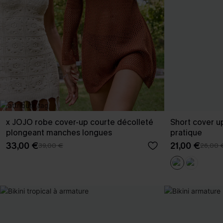
x JOJO robe cover-up courte décolleté
Short cover u
plongeant manches longues
pratique
33,00 €
21,00 €
39,00 €
26,00 