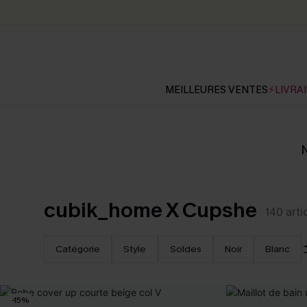
MEILLEURES VENTES
⚡LIVRAI
N
cubik_home X Cupshe
140
arti
Catégorie
Style
Soldes
Noir
Blanc
-15%