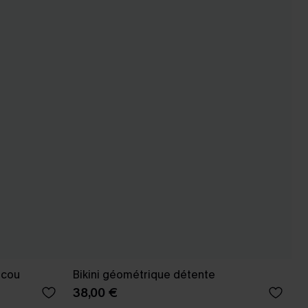
e cou
Bikini géométrique détente
38,00 €