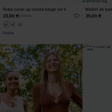
Robe cover up courte beige col V
Maillot de ba
23,00 €
35,00 €
27,00 €
Poche
-15%
-19%