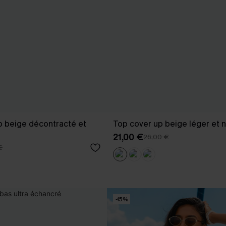
p beige décontracté et
Top cover up beige léger et n
21,00 €
26,00 €
€
-15%