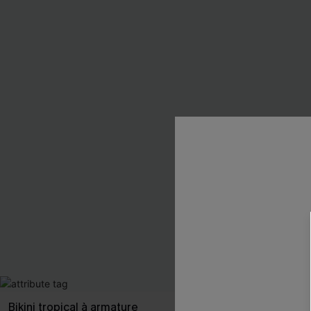
Bikini tropical à armature
Bikini armatur