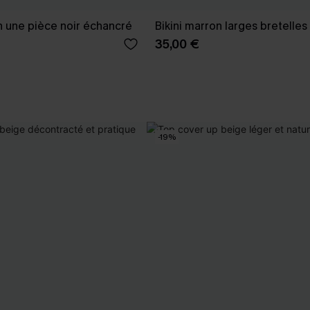
in une pièce noir échancré
Bikini marron larges bretelles
35,00 €
-19%