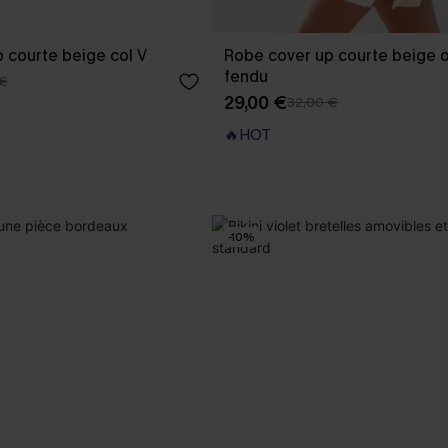
 courte beige col V
Robe cover up courte beige o
fendu
 €
29,00 €
32,00 €
🔥HOT
-10%