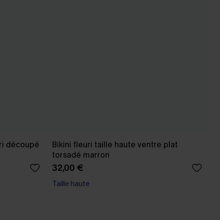
uri découpé
Bikini fleuri taille haute ventre plat
torsadé marron
32,00 €
Taille haute