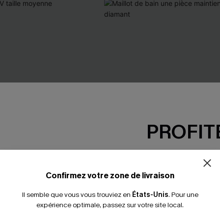
PROFITE
-15% dès 2 A
*Un code par command
Confirmez votre zone de livraison
Il semble que vous vous trouviez en
États-Unis
.
Pour une
expérience optimale, passez sur votre site local.