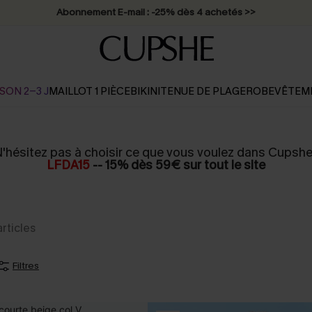
Abonnement E-mail : -25% dès 4 achetés >>
SON 2-3 J
MAILLOT 1 PIÈCE
BIKINI
TENUE DE PLAGE
ROBE
VÊTEM
'hésitez pas à choisir ce que vous voulez dans Cupshe
LFDA15
-- 15% dès 59€ sur tout le site
articles
Filtres