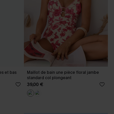
es et bas
Maillot de bain une pièce floral jambe
standard col plongeant
39,00 €