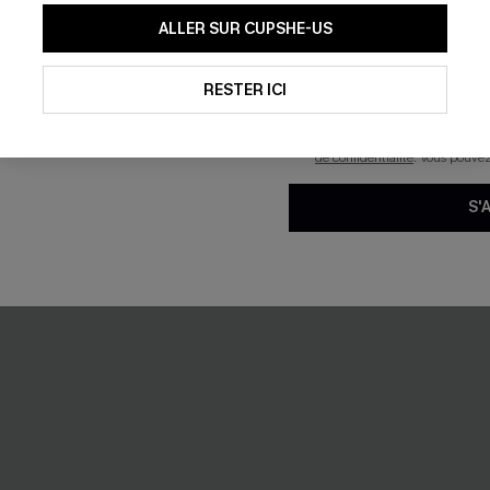
En soumettant votre adresse e-
ALLER SUR CUPSHE-US
mails marketing (y compris du
reconnaissez avoir pris conna
ol V taille moyenne
Maillot de bain une pièce mai
pouvons utiliser les données co
technologies de suivi, telles qu
RESTER ICI
flexible à col diamant
savoir si ceux-ci ont été ouve
38,00 €
personnaliser nos contenus et 
produits susceptibles de vous 
🔥HOT
de confidentialité
. Vous pouve
S'