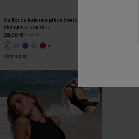
Maillot de bain une pièce bleu ventre
Tankini noir c
plat jambe standard
36,00 €
35,00 €
39,00 €
Ventre plat
+1
Ventre plat