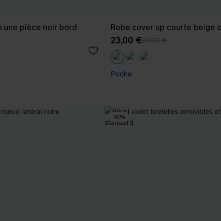
n une pièce noir bord
Robe cover up courte beige c
23,00 €
27,00 €
Poche
-10%