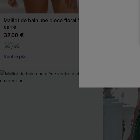
Maillot de bain une pièce floral à col
Maillot de bai
carré
mesh noir
32,00 €
35,00 €
Ventre plat
Ventre plat
-15%