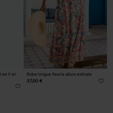
l en V et
Robe longue fleurie allure estivale
37,00 €