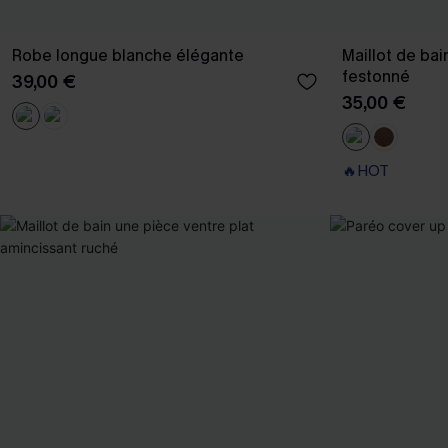
Robe longue blanche élégante
Maillot de bai
festonné
39,00 €
35,00 €
🔥HOT