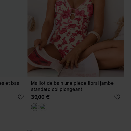
es et bas
Maillot de bain une pièce floral jambe
standard col plongeant
39,00 €