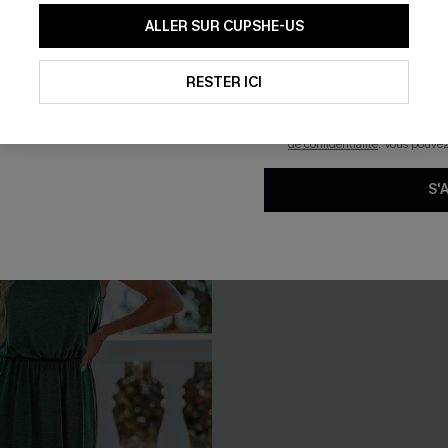
En soumettant votre adresse e-
ALLER SUR CUPSHE-US
mails marketing (y compris du
reconnaissez avoir pris conna
n une pièce à dos nu en
Bikini taille haute vert eucaly
pouvons utiliser les données co
technologies de suivi, telles qu
RESTER ICI
39,00 €
savoir si ceux-ci ont été ouve
personnaliser nos contenus et 
produits susceptibles de vous 
de confidentialité
. Vous pouve
Taille haute
S'