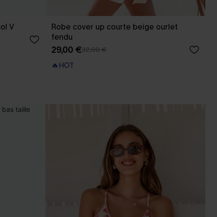
ol V
Robe cover up courte beige ourlet
fendu
29,00 €
32,00 €
🔥HOT