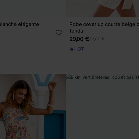
blanche élégante
Robe cover up courte beige o
fendu
29,00 €
32,00 €
🔥HOT