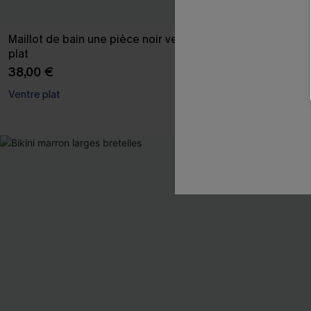
Maillot de bain une pièce noir ventre
Maillot de bai
plat
sculptant
38,00 €
39,00 €
Ventre plat
Ventre Plat +