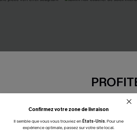
PROFITE
-15% dès 2 A
*Un code par command
Confirmez votre zone de livraison
Il semble que vous vous trouviez en
États-Unis
.
Pour une
expérience optimale, passez sur votre site local.