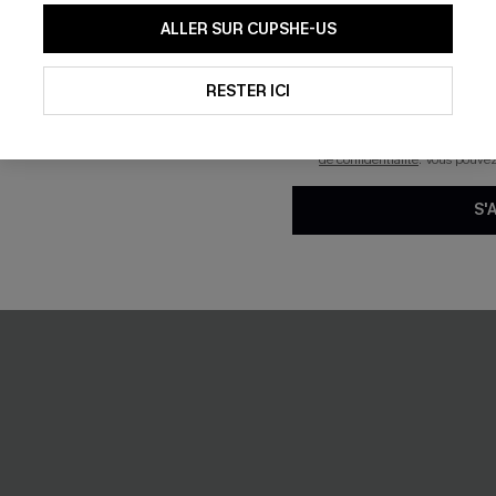
En soumettant votre adresse e-
ALLER SUR CUPSHE-US
mails marketing (y compris du
reconnaissez avoir pris conna
n une pièce vert effet
Bikini noir coucher de soleil i
pouvons utiliser les données co
42,00 €
technologies de suivi, telles qu
RESTER ICI
savoir si ceux-ci ont été ouve
personnaliser nos contenus et 
produits susceptibles de vous 
de confidentialité
. Vous pouve
🔥HOT
S'